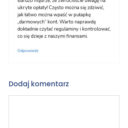
Bardzo mądrze, że zwróciliście uwagę na
ukryte opłaty! Często można się zdziwić,
jak łatwo można wpaść w pułapkę
„darmowych” kont. Warto naprawdę
dokładnie czytać regulaminy i kontrolować,
co się dzieje z naszymi finansami.
Odpowiedz
Dodaj komentarz
Komentarz