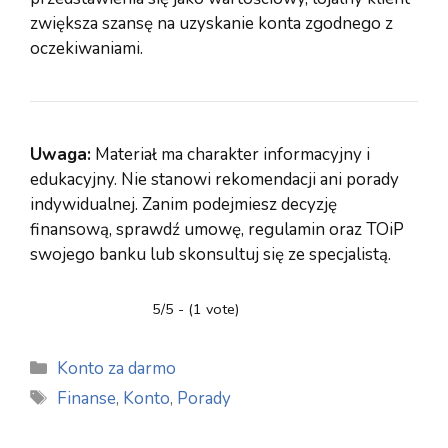
zwiększa szansę na uzyskanie konta zgodnego z
oczekiwaniami.
Uwaga:
Materiał ma charakter informacyjny i
edukacyjny. Nie stanowi rekomendacji ani porady
indywidualnej. Zanim podejmiesz decyzję
finansową, sprawdź umowę, regulamin oraz TOiP
swojego banku lub skonsultuj się ze specjalistą.
5/5 - (1 vote)
Kategorie
Konto za darmo
Tagi
Finanse
,
Konto
,
Porady