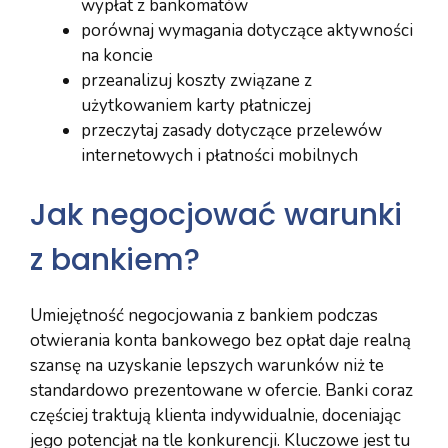
wypłat z bankomatów
porównaj wymagania dotyczące aktywności
na koncie
przeanalizuj koszty związane z
użytkowaniem karty płatniczej
przeczytaj zasady dotyczące przelewów
internetowych i płatności mobilnych
Jak negocjować warunki
z bankiem?
Umiejętność negocjowania z bankiem podczas
otwierania konta bankowego bez opłat daje realną
szansę na uzyskanie lepszych warunków niż te
standardowo prezentowane w ofercie. Banki coraz
częściej traktują klienta indywidualnie, doceniając
jego potencjał na tle konkurencji. Kluczowe jest tu