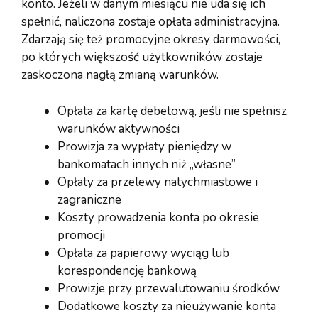
konto. Jeżeli w danym miesiącu nie uda się ich
spełnić, naliczona zostaje opłata administracyjna.
Zdarzają się też promocyjne okresy darmowości,
po których większość użytkowników zostaje
zaskoczona nagłą zmianą warunków.
Opłata za kartę debetową, jeśli nie spełnisz
warunków aktywności
Prowizja za wypłaty pieniędzy w
bankomatach innych niż „własne”
Opłaty za przelewy natychmiastowe i
zagraniczne
Koszty prowadzenia konta po okresie
promocji
Opłata za papierowy wyciąg lub
korespondencję bankową
Prowizje przy przewalutowaniu środków
Dodatkowe koszty za nieużywanie konta