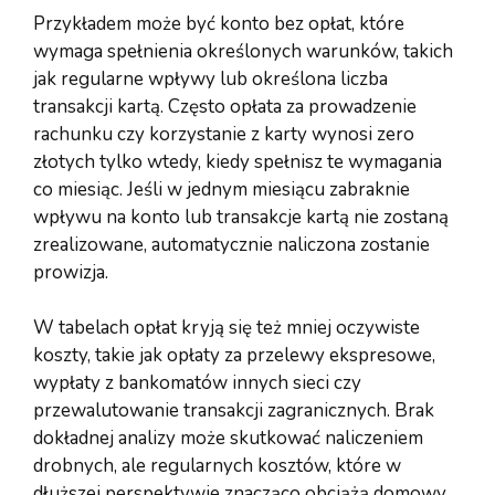
Przykładem może być konto bez opłat, które
wymaga spełnienia określonych warunków, takich
jak regularne wpływy lub określona liczba
transakcji kartą. Często opłata za prowadzenie
rachunku czy korzystanie z karty wynosi zero
złotych tylko wtedy, kiedy spełnisz te wymagania
co miesiąc. Jeśli w jednym miesiącu zabraknie
wpływu na konto lub transakcje kartą nie zostaną
zrealizowane, automatycznie naliczona zostanie
prowizja.
W tabelach opłat kryją się też mniej oczywiste
koszty, takie jak opłaty za przelewy ekspresowe,
wypłaty z bankomatów innych sieci czy
przewalutowanie transakcji zagranicznych. Brak
dokładnej analizy może skutkować naliczeniem
drobnych, ale regularnych kosztów, które w
dłuższej perspektywie znacząco obciążą domowy