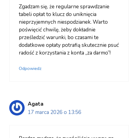
Zgadzam się, że regularne sprawdzanie
tabeli opłat to klucz do uniknięcia
nieprzyjemnych niespodzianek. Warto
poświęcić chwilę, żeby dokładnie
prześledzić warunki, bo czasami te
dodatkowe opłaty potrafią skutecznie psuć
radość z korzystania z konta „za darmo”!
Odpowiedz
Agata
17 marca 2026 o 13:56