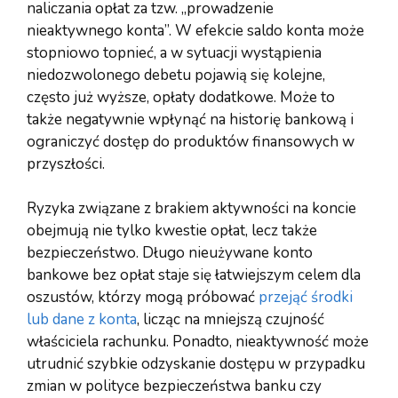
naliczania opłat za tzw. „prowadzenie
nieaktywnego konta”. W efekcie saldo konta może
stopniowo topnieć, a w sytuacji wystąpienia
niedozwolonego debetu pojawią się kolejne,
często już wyższe, opłaty dodatkowe. Może to
także negatywnie wpłynąć na historię bankową i
ograniczyć dostęp do produktów finansowych w
przyszłości.
Ryzyka związane z brakiem aktywności na koncie
obejmują nie tylko kwestie opłat, lecz także
bezpieczeństwo. Długo nieużywane konto
bankowe bez opłat staje się łatwiejszym celem dla
oszustów, którzy mogą próbować
przejąć środki
lub dane z konta
, licząc na mniejszą czujność
właściciela rachunku. Ponadto, nieaktywność może
utrudnić szybkie odzyskanie dostępu w przypadku
zmian w polityce bezpieczeństwa banku czy