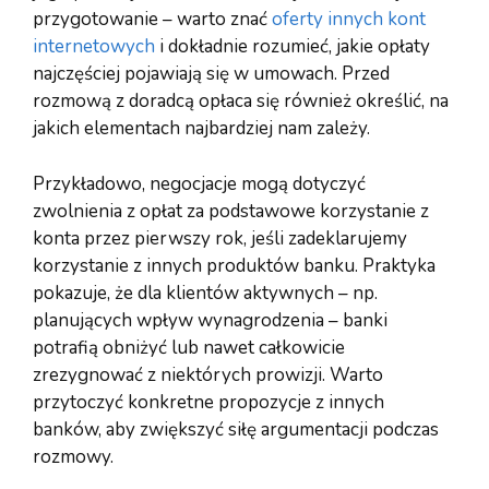
przygotowanie – warto znać
oferty innych kont
internetowych
i dokładnie rozumieć, jakie opłaty
najczęściej pojawiają się w umowach. Przed
rozmową z doradcą opłaca się również określić, na
jakich elementach najbardziej nam zależy.
Przykładowo, negocjacje mogą dotyczyć
zwolnienia z opłat za podstawowe korzystanie z
konta przez pierwszy rok, jeśli zadeklarujemy
korzystanie z innych produktów banku. Praktyka
pokazuje, że dla klientów aktywnych – np.
planujących wpływ wynagrodzenia – banki
potrafią obniżyć lub nawet całkowicie
zrezygnować z niektórych prowizji. Warto
przytoczyć konkretne propozycje z innych
banków, aby zwiększyć siłę argumentacji podczas
rozmowy.