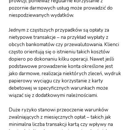
prowizji, ponieważ regularne korzystanie z
pozornie darmowych usług może prowadzić do
niespodziewanych wydatków.
Jednym z częstszych przypadków są opłaty za
nietypowe transakcje – na przykład wypłaty z
obcych bankomatów czy przewalutowania. Klienci
często orientują się o istnieniu takich kosztów
dopiero po dokonaniu kilku operacji. Nawet jeśli
podstawowe prowadzenie konta określone jest
jako darmowe, realizacja niektórych zleceń, wydruk
papierowy wyciągu czy korzystanie z karty
debetowej w specyficznych warunkach może
wiązać się z dodatkowymi należnościami.
Duże ryzyko stanowi przeoczenie warunków
zwalniających z miesięcznych opłat – takich jak
minimalna liczba transakcji kartą czy wpływy na