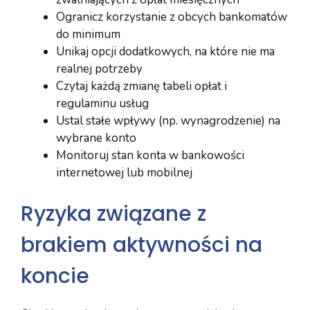
Ogranicz korzystanie z obcych bankomatów
do minimum
Unikaj opcji dodatkowych, na które nie ma
realnej potrzeby
Czytaj każdą zmianę tabeli opłat i
regulaminu usług
Ustal stałe wpływy (np. wynagrodzenie) na
wybrane konto
Monitoruj stan konta w bankowości
internetowej lub mobilnej
Ryzyka związane z
brakiem aktywności na
koncie