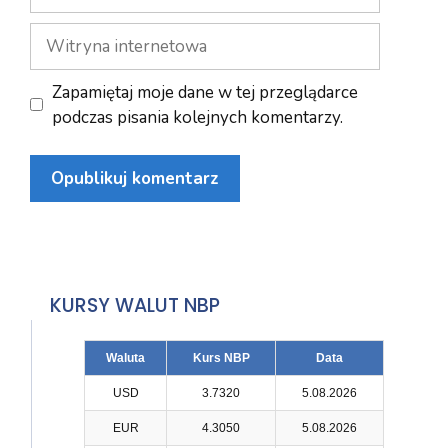
mail
Witryna
internetowa
Zapamiętaj moje dane w tej przeglądarce
podczas pisania kolejnych komentarzy.
KURSY WALUT NBP
Waluta
Kurs NBP
Data
USD
3.7320
5.08.2026
EUR
4.3050
5.08.2026