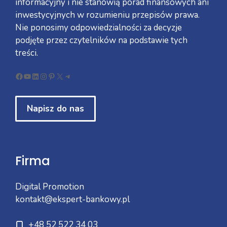
informacyjny i nie stanowią porad finansowych ani
inwestycyjnych w rozumieniu przepisów prawa.
Nie ponosimy odpowiedzialności za decyzje
podjęte przez czytelników na podstawie tych
treści.
Facebook
YouTube
LinkedIn
Instagram
Pinterest
X
Telegram
Napisz do nas
Firma
Digital Promotion
kontakt@ekspert-bankowy.pl
+48 52 522 34 03