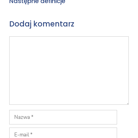
Następne definicje
Dodaj komentarz
Komentarz
Nazwa
E-