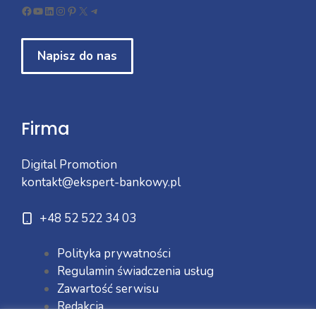
Facebook
YouTube
LinkedIn
Instagram
Pinterest
X
Telegram
Napisz do nas
Firma
Digital Promotion
kontakt@ekspert-bankowy.pl
+48 52 522 34 03
Polityka prywatności
Regulamin świadczenia usług
Zawartość serwisu
Redakcja