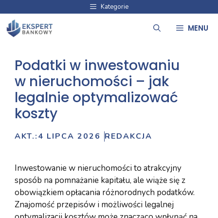
Przejdź
Kategorie
do
MENU
treści
Podatki w inwestowaniu
w nieruchomości – jak
legalnie optymalizować
koszty
AKT.:
4 LIPCA 2026
REDAKCJA
Inwestowanie w nieruchomości to atrakcyjny
sposób na pomnażanie kapitału, ale wiąże się z
obowiązkiem opłacania różnorodnych podatków.
Znajomość przepisów i możliwości legalnej
optymalizacji kosztów może znacząco wpłynąć na