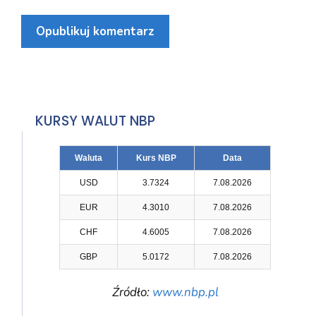
KURSY WALUT NBP
Waluta
Kurs NBP
Data
USD
3.7324
7.08.2026
EUR
4.3010
7.08.2026
CHF
4.6005
7.08.2026
GBP
5.0172
7.08.2026
Źródło:
www.nbp.pl