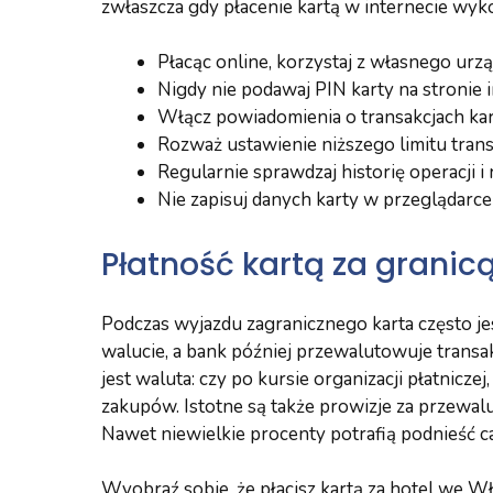
zwłaszcza gdy płacenie kartą w internecie wyk
Płacąc online, korzystaj z własnego urzą
Nigdy nie podawaj PIN karty na stronie 
Włącz powiadomienia o transakcjach ka
Rozważ ustawienie niższego limitu trans
Regularnie sprawdzaj historię operacji i
Nie zapisuj danych karty w przeglądarce
Płatność kartą za granic
Podczas wyjazdu zagranicznego karta często jes
walucie, a bank później przewalutowuje transak
jest waluta: czy po kursie organizacji płatnicze
zakupów. Istotne są także prowizje za przewal
Nawet niewielkie procenty potrafią podnieść c
Wyobraź sobie, że płacisz kartą za hotel we 