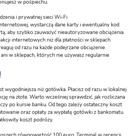
onujesz w pośpiechu.
dzenia i prywatnej sieci Wi‑Fi
internetowej, wystarczą dane karty i ewentualny kod
rtą, aby szybko zauważyć nieautoryzowane obciążenia
akcji internetowych niż dla płatności w sklepach
 reaguj od razu na każde podejrzane obciążenie
 ani w sklepach, których nie używasz regularnie
ą
t wygodniejsza niż gotówka. Płacisz od razu w lokalnej
cję na złote. Warto wcześniej sprawdzić, jak rozliczana
j, czy po kursie banku. Od tego zależy ostateczny koszt
utowanie oraz opłaty za wypłatę gotówki z bankomatu.
ałkowity koszt podróży.
Włoszech równowartość 100 euro. Terminal w recepcji