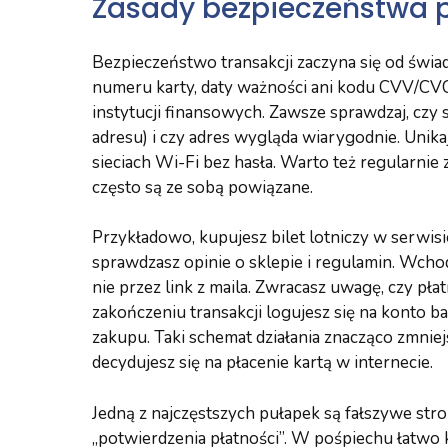
Zasady bezpieczeństwa p
Bezpieczeństwo transakcji zaczyna się od świa
numeru karty, daty ważności ani kodu CVV/CVC
instytucji finansowych. Zawsze sprawdzaj, czy 
adresu) i czy adres wygląda wiarygodnie. Uni
sieciach Wi-Fi bez hasła. Warto też regularnie
często są ze sobą powiązane.
Przykładowo, kupujesz bilet lotniczy w serwisi
sprawdzasz opinie o sklepie i regulamin. Wchod
nie przez link z maila. Zwracasz uwagę, czy pł
zakończeniu transakcji logujesz się na konto b
zakupu. Taki schemat działania znacząco zmni
decydujesz się na płacenie kartą w internecie.
Jedną z najczęstszych pułapek są fałszywe stro
„potwierdzenia płatności”. W pośpiechu łatwo k