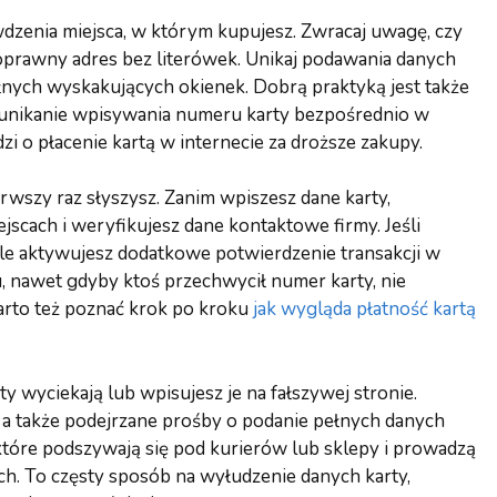
wdzenia miejsca, w którym kupujesz. Zwracaj uwagę, czy
oprawny adres bez literówek. Unikaj podawania danych
ełnych wyskakujących okienek. Dobrą praktyką jest także
i unikanie wpisywania numeru karty bezpośrednio w
i o płacenie kartą w internecie za droższe zakupy.
erwszy raz słyszysz. Zanim wpiszesz dane karty,
jscach i weryfikujesz dane kontaktowe firmy. Jeśli
ale aktywujesz dodatkowe potwierdzenie transakcji w
, nawet gdyby ktoś przechwycił numer karty, nie
Warto też poznać krok po kroku
jak wygląda płatność kartą
y wyciekają lub wpisujesz je na fałszywej stronie.
 a także podejrzane prośby o podanie pełnych danych
które podszywają się pod kurierów lub sklepy i prowadzą
ych. To częsty sposób na wyłudzenie danych karty,