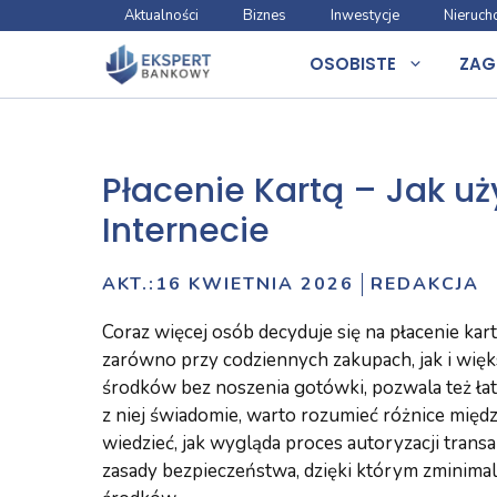
Przejdź
Aktualności
Biznes
Inwestycje
Nieruch
do
OSOBISTE
ZAG
treści
Płacenie Kartą – Jak uż
Internecie
AKT.:
16 KWIETNIA 2026
REDAKCJA
Coraz więcej osób decyduje się na płacenie kar
zarówno przy codziennych zakupach, jak i więks
środków bez noszenia gotówki, pozwala też ła
z niej świadomie, warto rozumieć różnice międ
wiedzieć, jak wygląda proces autoryzacji transa
zasady bezpieczeństwa, dzięki którym zminimal