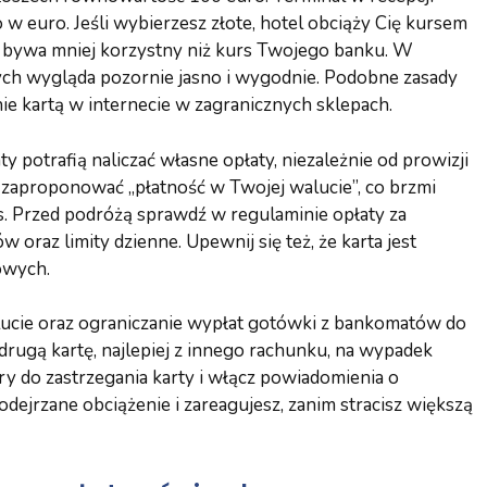
w euro. Jeśli wybierzesz złote, hotel obciąży Cię kursem
s bywa mniej korzystny niż kurs Twojego banku. W
tych wygląda pozornie jasno i wygodnie. Podobne zasady
nie kartą w internecie w zagranicznych sklepach.
y potrafią naliczać własne opłaty, niezależnie od prowizji
aproponować „płatność w Twojej walucie”, co brzmi
rs. Przed podróżą sprawdź w regulaminie opłaty za
raz limity dzienne. Upewnij się też, że karta jest
owych.
lucie oraz ograniczanie wypłat gotówki z bankomatów do
rugą kartę, najlepiej z innego rachunku, na wypadek
ry do zastrzegania karty i włącz powiadomienia o
odejrzane obciążenie i zareagujesz, zanim stracisz większą