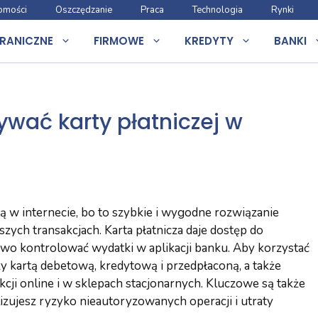
omości
Oszczędzanie
Praca
Technologia
Rynki
RANICZNE
FIRMOWE
KREDYTY
BANKI
ywać karty płatniczej w
tą w internecie, bo to szybkie i wygodne rozwiązanie
zych transakcjach. Karta płatnicza daje dostęp do
two kontrolować wydatki w aplikacji banku. Aby korzystać
zy kartą debetową, kredytową i przedpłaconą, a także
kcji online i w sklepach stacjonarnych. Kluczowe są także
izujesz ryzyko nieautoryzowanych operacji i utraty