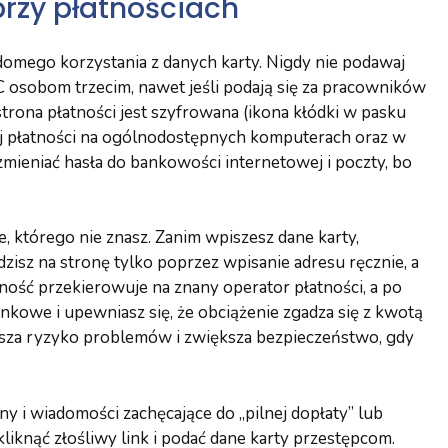
rzy płatnościach
domego korzystania z danych karty. Nigdy nie podawaj
 osobom trzecim, nawet jeśli podają się za pracowników
strona płatności jest szyfrowana (ikona kłódki w pasku
kaj płatności na ogólnodostępnych komputerach oraz w
 zmieniać hasła do bankowości internetowej i poczty, bo
e, którego nie znasz. Zanim wpiszesz dane karty,
zisz na stronę tylko poprzez wpisanie adresu ręcznie, a
atność przekierowuje na znany operator płatności, a po
ankowe i upewniasz się, że obciążenie zgadza się z kwotą
ejsza ryzyko problemów i zwiększa bezpieczeństwo, gdy
ny i wiadomości zachęcające do „pilnej dopłaty” lub
liknąć złośliwy link i podać dane karty przestępcom.