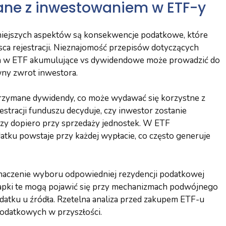
ane z inwestowaniem w ETF-y
niejszych aspektów są konsekwencje podatkowe, które
jsca rejestracji. Nieznajomość przepisów dotyczących
h w ETF akumulujące vs dywidendowe może prowadzić do
wny zwrot inwestora.
rzymane dywidendy, co może wydawać się korzystne z
estracji funduszu decyduje, czy inwestor zostanie
zy dopiero przy sprzedaży jednostek. W ETF
tku powstaje przy każdej wypłacie, co często generuje
znaczenie wyboru odpowiedniej rezydencji podatkowej
łapki te mogą pojawić się przy mechanizmach podwójnego
atku u źródła. Rzetelna analiza przed zakupem ETF-u
odatkowych w przyszłości.