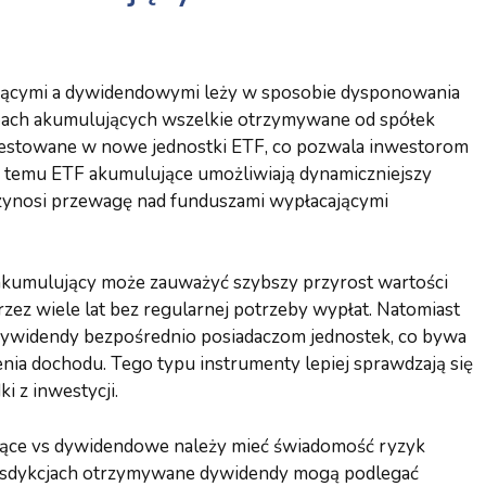
jącymi a dywidendowymi leży w sposobie dysponowania
ach akumulujących wszelkie otrzymywane od spółek
westowane w nowe jednostki ETF, co pozwala inwestorom
ki temu ETF akumulujące umożliwiają dynamiczniejszy
przynosi przewagę nad funduszami wypłacającymi
 akumulujący może zauważyć szybszy przyrost wartości
zez wiele lat bez regularnej potrzeby wypłat. Natomiast
widendy bezpośrednio posiadaczom jednostek, co bywa
ia dochodu. Tego typu instrumenty lepiej sprawdzają się
i z inwestycji.
ące vs dywidendowe należy mieć świadomość ryzyk
ysdykcjach otrzymywane dywidendy mogą podlegać