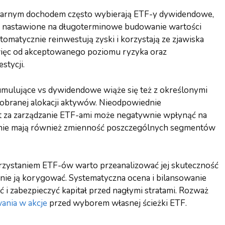
ularnym dochodem często wybierają ETF-y dywidendowe,
by nastawione na długoterminowe budowanie wartości
matycznie reinwestują zyski i korzystają ze zjawiska
 więc od akceptowanego poziomu ryzyka oraz
stycji.
mulujące vs dywidendowe wiąże się też z określonymi
 dobranej alokacji aktywów. Nieodpowiednie
t za zarządzanie ETF-ami może negatywnie wpłynąć na
zenie mają również zmienność poszczególnych segmentów
rzystaniem ETF-ów warto przeanalizować jej skuteczność
ie ją korygować. Systematyczna ocena i bilansowanie
i zabezpieczyć kapitał przed nagłymi stratami. Rozważ
ania w akcje
przed wyborem własnej ścieżki ETF.