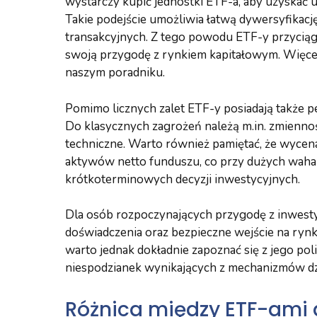
wystarczy kupić jednostki ETF-a, aby uzyskać 
Takie podejście umożliwia łatwą dywersyfikacj
transakcyjnych. Z tego powodu ETF-y przyciąg
swoją przygodę z rynkiem kapitałowym. Więcej
naszym poradniku.
Pomimo licznych zalet ETF-y posiadają także 
Do klasycznych zagrożeń należą m.in. zmiennoś
techniczne. Warto również pamiętać, że wycen
aktywów netto funduszu, co przy dużych waha
krótkoterminowych decyzji inwestycyjnych.
Dla osób rozpoczynających przygodę z inwesty
doświadczenia oraz bezpieczne wejście na ryn
warto jednak dokładnie zapoznać się z jego pol
niespodzianek wynikających z mechanizmów d
Różnica między ETF-ami