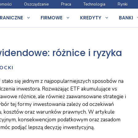
omości
Oszczędzanie
Praca
Technologia
Rynki
RANICZNE
FIRMOWE
KREDYTY
BANKI
idendowe: różnice i ryzyka
OCKI
stało się jednym z najpopularniejszych sposobów na
adczenia inwestora. Rozważając ETF akumulujące vs
awowe różnice, ale również zaawansowane strategie i
bór tej formy inwestowania zależy od oczekiwań
, kosztów oraz warunków prawnych. W artykule
tycyjnym, konsekwencjom podatkowym oraz zasadom
móc podjąć lepszą decyzję inwestycyjną.