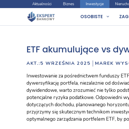
Przejdź
Aktualności
Biznes
Inwestycje
Nieruch
do
OSOBISTE
ZAG
treści
ETF akumulujące vs dyw
AKT.:
5 WRZEŚNIA 2025
MAREK WYS
Inwestowanie za pośrednictwem funduszy ETF 
dywersyfikację portfela, niezależnie od doświ
dywidendowe, warto zrozumieć nie tylko podst
potencjalne ryzyka podatkowe. Odpowiedni wy
dotyczących dochodu, planowanego horyzontu
przyjrzymy się skutecznym technikom inwes
optymalnego zarządzania portfelem ETF, by po