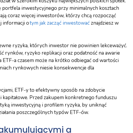
udział w szerokim koszyku największych polskich spółek.
ę portfela inwestycyjnego przy minimalnych kosztach
ają coraz więcej inwestorów, którzy chcą rozpocząć
 informacji o
tym jak zacząć inwestować
znajdziesz w
pewne ryzyka, których inwestor nie powinien lekceważyć.
ć rynków, ryzyko replikacji oraz podatność na awarie
a ETF-a czasem może na krótko odbiegać od wartości
niach rynkowych niesie konsekwencje dla
cjami, ETF-y to efektywny sposób na zdobycie
ki kapitałowe. Przed zakupem konkretnego funduszu
ityką inwestycyjną i profilem ryzyka, by uniknąć
ziałania poszczególnych typów ETF-ów.
 akumulującymi a