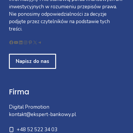
inwestycyjnych w rozumieniu przepisów prawa.
Nie ponosimy odpowiedzialności za decyzje
podjęte przez czytelników na podstawie tych
treści.
Facebook
YouTube
LinkedIn
Instagram
Pinterest
X
Telegram
Napisz do nas
Firma
Digital Promotion
kontakt@ekspert-bankowy.pl
+48 52 522 34 03