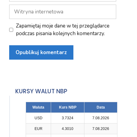
Witryna
internetowa
Zapamiętaj moje dane w tej przeglądarce
podczas pisania kolejnych komentarzy.
KURSY WALUT NBP
Waluta
Kurs NBP
Data
USD
3.7324
7.08.2026
EUR
4.3010
7.08.2026