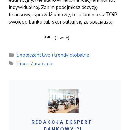
edukacyjny. Nie stanowi rekomendacji ani porady
indywidualnej. Zanim podejmiesz decyzję
finansową, sprawdź umowę, regulamin oraz TOiP
swojego banku lub skonsultuj się ze specjalistą.
5/5 - (1 vote)
Kategorie
Społeczeństwo i trendy globalne
Tagi
Praca
,
Zarabianie
REDAKCJA EKSPERT-
BANKOWY.PL