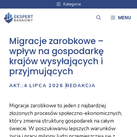
Przejdź
Kategorie
do
MENU
treści
Migracje zarobkowe –
wpływ na gospodarkę
krajów wysyłających i
przyjmujących
AKT.:
4 LIPCA 2026
REDAKCJA
Migracje zarobkowe to jeden z najbardziej
złożonych procesów społeczno-ekonomicznych,
który zmienia strukturę gospodarek na całym
świecie. W poszukiwaniu lepszych warunków
życia i pracy miliony ludzi przemieszczają się z