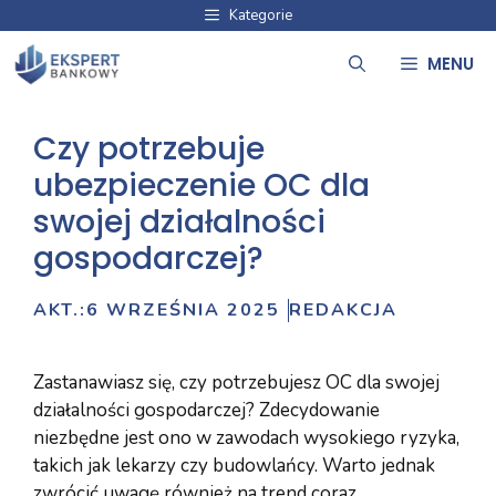
Przejdź
Kategorie
do
MENU
treści
Czy potrzebuje
ubezpieczenie OC dla
swojej działalności
gospodarczej?
AKT.:
6 WRZEŚNIA 2025
REDAKCJA
Zastanawiasz się, czy potrzebujesz OC dla swojej
działalności gospodarczej? Zdecydowanie
niezbędne jest ono w zawodach wysokiego ryzyka,
takich jak lekarzy czy budowlańcy. Warto jednak
zwrócić uwagę również na trend coraz