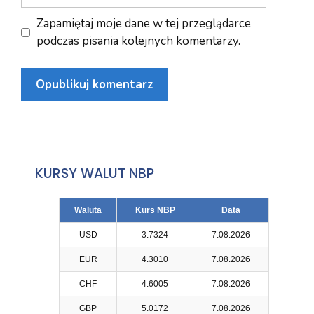
internetowa
Zapamiętaj moje dane w tej przeglądarce
podczas pisania kolejnych komentarzy.
KURSY WALUT NBP
Waluta
Kurs NBP
Data
USD
3.7324
7.08.2026
EUR
4.3010
7.08.2026
CHF
4.6005
7.08.2026
GBP
5.0172
7.08.2026