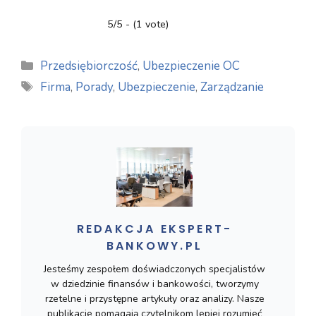
5/5 - (1 vote)
Kategorie
Przedsiębiorczość
,
Ubezpieczenie OC
Tagi
Firma
,
Porady
,
Ubezpieczenie
,
Zarządzanie
REDAKCJA EKSPERT-
BANKOWY.PL
Jesteśmy zespołem doświadczonych specjalistów
w dziedzinie finansów i bankowości, tworzymy
rzetelne i przystępne artykuły oraz analizy. Nasze
publikacje pomagają czytelnikom lepiej rozumieć