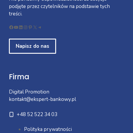
podjęte przez czytelników na podstawie tych
treści.
Facebook
YouTube
LinkedIn
Instagram
Pinterest
X
Telegram
Napisz do nas
Firma
Digital Promotion
kontakt@ekspert-bankowy.pl
+48 52 522 34 03
Polityka prywatności