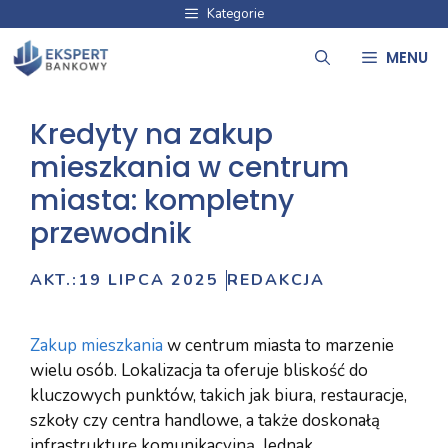
Przejdź
Kategorie
do
MENU
treści
Kredyty na zakup
mieszkania w centrum
miasta: kompletny
przewodnik
AKT.:
19 LIPCA 2025
REDAKCJA
Zakup mieszkania
w centrum miasta to marzenie
wielu osób. Lokalizacja ta oferuje bliskość do
kluczowych punktów, takich jak biura, restauracje,
szkoły czy centra handlowe, a także doskonałą
infrastrukturę komunikacyjną. Jednak