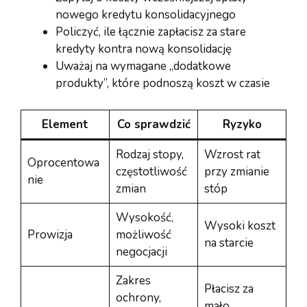
nowego kredytu konsolidacyjnego
Policzyć, ile łącznie zapłacisz za stare
kredyty kontra nową konsolidację
Uważaj na wymagane „dodatkowe
produkty”, które podnoszą koszt w czasie
Element
Co sprawdzić
Ryzyko
Rodzaj stopy,
Wzrost rat
Oprocentowa
częstotliwość
przy zmianie
nie
zmian
stóp
Wysokość,
Wysoki koszt
Prowizja
możliwość
na starcie
negocjacji
Zakres
Płacisz za
ochrony,
mało