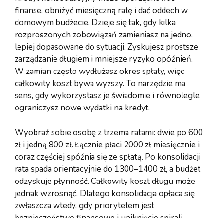
finanse, obniżyć miesięczną ratę i dać oddech w
domowym budżecie. Dzieje się tak, gdy kilka
rozproszonych zobowiązań zamieniasz na jedno,
lepiej dopasowane do sytuacji. Zyskujesz prostsze
zarządzanie długiem i mniejsze ryzyko opóźnień.
W zamian często wydłużasz okres spłaty, więc
całkowity koszt bywa wyższy. To narzędzie ma
sens, gdy wykorzystasz je świadomie i równolegle
ograniczysz nowe wydatki na kredyt.
Wyobraź sobie osobę z trzema ratami: dwie po 600
zł i jedną 800 zł. Łącznie płaci 2000 zł miesięcznie i
coraz częściej spóźnia się ze spłatą. Po konsolidacji
rata spada orientacyjnie do 1300–1400 zł, a budżet
odzyskuje płynność. Całkowity koszt długu może
jednak wzrosnąć. Dlatego konsolidacja opłaca się
zwłaszcza wtedy, gdy priorytetem jest
bezpieczeństwo finansowe i uniknięcie spirali