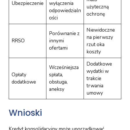
Ubezpieczenie
wyłączenia
użyteczną
odpowiedzialn
ochronę
ości
Niewidoczne
Porównanie z
na pierwszy
RRSO
innymi
rzut oka
ofertami
koszty
Dodatkowe
Wcześniejsza
wydatki w
Opłaty
spłata,
trakcie
dodatkowe
obsługa,
trwania
aneksy
umowy
Wnioski
Kredyt konsolidacyjny może uporządkować