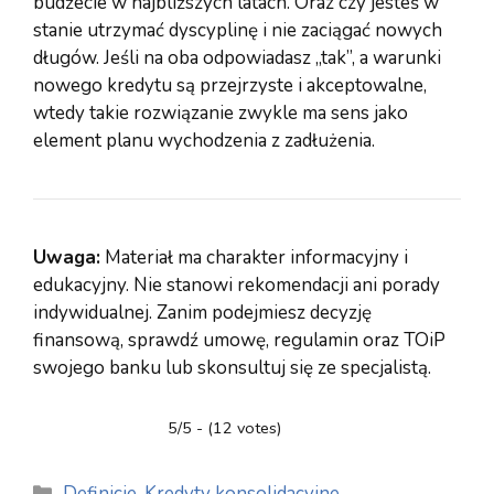
budżecie w najbliższych latach. Oraz czy jesteś w
stanie utrzymać dyscyplinę i nie zaciągać nowych
długów. Jeśli na oba odpowiadasz „tak”, a warunki
nowego kredytu są przejrzyste i akceptowalne,
wtedy takie rozwiązanie zwykle ma sens jako
element planu wychodzenia z zadłużenia.
Uwaga:
Materiał ma charakter informacyjny i
edukacyjny. Nie stanowi rekomendacji ani porady
indywidualnej. Zanim podejmiesz decyzję
finansową, sprawdź umowę, regulamin oraz TOiP
swojego banku lub skonsultuj się ze specjalistą.
5/5 - (12 votes)
Kategorie
Definicje
,
Kredyty konsolidacyjne