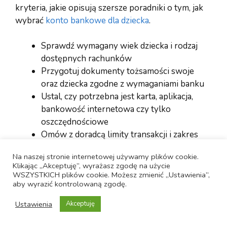
kryteria, jakie opisują szersze poradniki o tym, jak
wybrać
konto bankowe dla dziecka
.
Sprawdź wymagany wiek dziecka i rodzaj
dostępnych rachunków
Przygotuj dokumenty tożsamości swoje
oraz dziecka zgodne z wymaganiami banku
Ustal, czy potrzebna jest karta, aplikacja,
bankowość internetowa czy tylko
oszczędnościowe
Omów z doradcą limity transakcji i zakres
samodzielności dziecka
Na naszej stronie internetowej używamy plików cookie.
Przeczytaj regulamin, tabelę opłat i zasady
Klikając „Akceptuję”, wyrażasz zgodę na użycie
odpowiedzialności za nieuprawnione
WSZYSTKICH plików cookie. Możesz zmienić „Ustawienia”,
aby wyrazić kontrolowaną zgodę.
operacje
W domu ustal z dzieckiem zasady
Ustawienia
Akceptuję
korzystania z konta, karty i PIN‑u