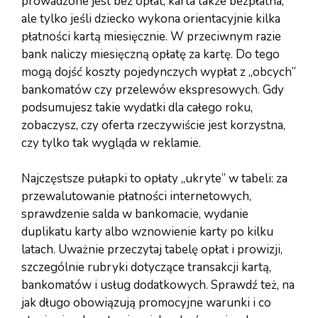
prowadzone jest bez opłat, karta także bezpłatna,
ale tylko jeśli dziecko wykona orientacyjnie kilka
płatności kartą miesięcznie. W przeciwnym razie
bank naliczy miesięczną opłatę za kartę. Do tego
mogą dojść koszty pojedynczych wypłat z „obcych”
bankomatów czy przelewów ekspresowych. Gdy
podsumujesz takie wydatki dla całego roku,
zobaczysz, czy oferta rzeczywiście jest korzystna,
czy tylko tak wygląda w reklamie.
Najczęstsze pułapki to opłaty „ukryte” w tabeli: za
przewalutowanie płatności internetowych,
sprawdzenie salda w bankomacie, wydanie
duplikatu karty albo wznowienie karty po kilku
latach. Uważnie przeczytaj tabelę opłat i prowizji,
szczególnie rubryki dotyczące transakcji kartą,
bankomatów i usług dodatkowych. Sprawdź też, na
jak długo obowiązują promocyjne warunki i co