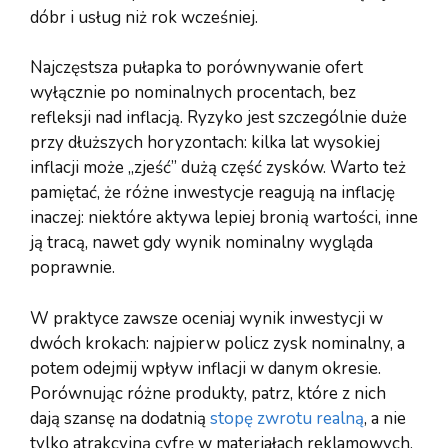
dóbr i usług niż rok wcześniej.
Najczęstsza pułapka to porównywanie ofert
wyłącznie po nominalnych procentach, bez
refleksji nad inflacją. Ryzyko jest szczególnie duże
przy dłuższych horyzontach: kilka lat wysokiej
inflacji może „zjeść” dużą część zysków. Warto też
pamiętać, że różne inwestycje reagują na inflację
inaczej: niektóre aktywa lepiej bronią wartości, inne
ją tracą, nawet gdy wynik nominalny wygląda
poprawnie.
W praktyce zawsze oceniaj wynik inwestycji w
dwóch krokach: najpierw policz zysk nominalny, a
potem odejmij wpływ inflacji w danym okresie.
Porównując różne produkty, patrz, które z nich
dają szansę na dodatnią
stopę zwrotu realną
, a nie
tylko atrakcyjną cyfrę w materiałach reklamowych.