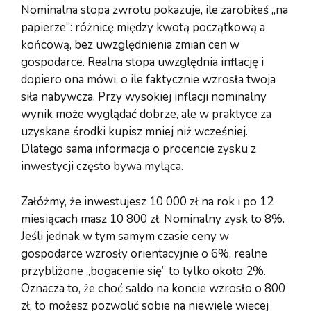
Nominalna stopa zwrotu pokazuje, ile zarobiłeś „na
papierze”: różnicę między kwotą początkową a
końcową, bez uwzględnienia zmian cen w
gospodarce. Realna stopa uwzględnia inflację i
dopiero ona mówi, o ile faktycznie wzrosła twoja
siła nabywcza. Przy wysokiej inflacji nominalny
wynik może wyglądać dobrze, ale w praktyce za
uzyskane środki kupisz mniej niż wcześniej.
Dlatego sama informacja o procencie zysku z
inwestycji często bywa myląca.
Załóżmy, że inwestujesz 10 000 zł na rok i po 12
miesiącach masz 10 800 zł. Nominalny zysk to 8%.
Jeśli jednak w tym samym czasie ceny w
gospodarce wzrosły orientacyjnie o 6%, realne
przybliżone „bogacenie się” to tylko około 2%.
Oznacza to, że choć saldo na koncie wzrosło o 800
zł, to możesz pozwolić sobie na niewiele więcej