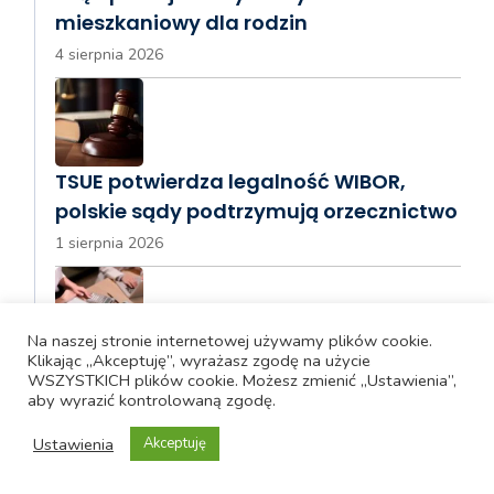
mieszkaniowy dla rodzin
4 sierpnia 2026
TSUE potwierdza legalność WIBOR,
polskie sądy podtrzymują orzecznictwo
1 sierpnia 2026
Na naszej stronie internetowej używamy plików cookie.
Klikając „Akceptuję”, wyrażasz zgodę na użycie
Jak ocenić kondycję i potencjał własnej
WSZYSTKICH plików cookie. Możesz zmienić „Ustawienia”,
firmy – kluczowe wskaźniki
aby wyrazić kontrolowaną zgodę.
1 sierpnia 2026
Ustawienia
Akceptuję