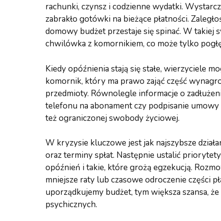
rachunki, czynsz i codzienne wydatki. Wystarcz
zabrakło gotówki na bieżące płatności. Zaległo
domowy budżet przestaje się spinać. W takiej sy
chwilówka z komornikiem, co może tylko pogłębi
Kiedy opóźnienia stają się stałe, wierzyciele
komornik, który ma prawo zająć część wynagr
przedmioty. Równolegle informacje o zadłużeni
telefonu na abonament czy podpisanie umowy na
też ograniczonej swobody życiowej.
W kryzysie kluczowe jest jak najszybsze dział
oraz terminy spłat. Następnie ustalić prioryte
opóźnień i takie, które grożą egzekucją. Rozm
mniejsze raty lub czasowe odroczenie części p
uporządkujemy budżet, tym większa szansa, że
psychicznych.