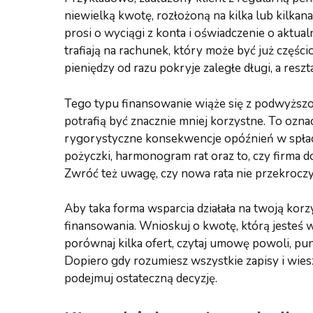
niewielką kwotę, rozłożoną na kilka lub kilkana
prosi o wyciągi z konta i oświadczenie o aktua
trafiają na rachunek, który może być już części
pieniędzy od razu pokryje zaległe długi, a reszta
Tego typu finansowanie wiąże się z podwyższ
potrafią być znacznie mniej korzystne. To ozna
rygorystyczne konsekwencje opóźnień w spłac
pożyczki, harmonogram rat oraz to, czy firma 
Zwróć też uwagę, czy nowa rata nie przekroc
Aby taka forma wsparcia działała na twoją korzyś
finansowania. Wnioskuj o kwotę, którą jesteś 
porównaj kilka ofert, czytaj umowę powoli, pun
Dopiero gdy rozumiesz wszystkie zapisy i wies
podejmuj ostateczną decyzję.