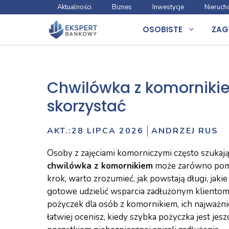
Przejdź
Aktualności
Biznes
Inwestycje
Nieruch
do
OSOBISTE
ZAG
treści
Chwilówka z komorniki
skorzystać
AKT.:
28 LIPCA 2026
ANDRZEJ RUS
Osoby z zajęciami komorniczymi często szukaj
chwilówka z komornikiem
może zarówno pomóc
krok, warto zrozumieć, jak powstają długi, jaki
gotowe udzielić wsparcia zadłużonym klientom.
pożyczek dla osób z komornikiem, ich najważni
łatwiej ocenisz, kiedy szybka pożyczka jest je