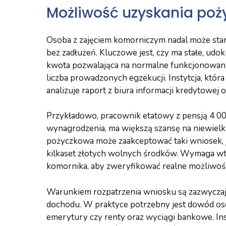
Możliwość uzyskania poż
Osoba z zajęciem komorniczym nadal może starać
bez zadłużeń. Kluczowe jest, czy ma stałe, udo
kwota pozwalająca na normalne funkcjonowanie
liczba prowadzonych egzekucji. Instytcja, któr
analizuje raport z biura informacji kredytowej 
Przykładowo, pracownik etatowy z pensją 4 000
wynagrodzenia, ma większą szansę na niewielk
pożyczkowa może zaakceptować taki wniosek, je
kilkaset złotych wolnych środków. Wymaga wt
komornika, aby zweryfikować realne możliwości
Warunkiem rozpatrzenia wniosku są zazwycza
dochodu. W praktyce potrzebny jest dowód osob
emerytury czy renty oraz wyciągi bankowe. Inst