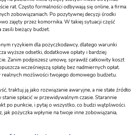
ście rat. Często formalności odbywają się online, a firma
lnych zobowiązaniach. Po pozytywnej decyzji środki
owo zajęty przez komornika. W takiej sytuacji część
 zasili bieżący budżet.
onym ryzykiem dla pożyczkodawcy, dlatego warunki
cza wyższe odsetki, dodatkowe opłaty i bardziej
ie. Zanim podpiszesz umowę, sprawdź całkowity koszt
dopuszcza wcześniejszą spłatę bez nadmiernych opłat.
zy realnych możliwości twojego domowego budżetu.
ć, traktuj ją jako rozwiązanie awaryjne, a nie stałe źródło
w stanie spłacić w przewidywalnym czasie. Starannie
kt po punkcie, i pytaj o wszystko, co budzi wątpliwości.
z, jak pożyczka wpłynie na twoje inne zobowiązania,