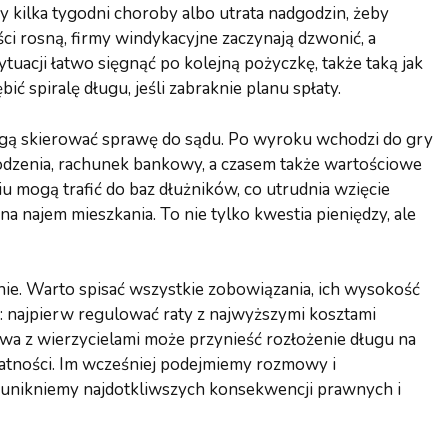
y kilka tygodni choroby albo utrata nadgodzin, żeby
ści rosną, firmy windykacyjne zaczynają dzwonić, a
tuacji łatwo sięgnąć po kolejną pożyczkę, także taką jak
ć spiralę długu, jeśli zabraknie planu spłaty.
 mogą skierować sprawę do sądu. Po wyroku wchodzi do gry
odzenia, rachunek bankowy, a czasem także wartościowe
u mogą trafić do baz dłużników, co utrudnia wzięcie
 najem mieszkania. To nie tylko kwestia pieniędzy, ale
anie. Warto spisać wszystkie zobowiązania, ich wysokość
ty: najpierw regulować raty z najwyższymi kosztami
owa z wierzycielami może przynieść rozłożenie długu na
łatności. Im wcześniej podejmiemy rozmowy i
 unikniemy najdotkliwszych konsekwencji prawnych i