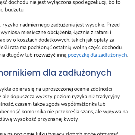
ść dochodu nie jest wyłączona spod egzekucji, bo to
o budżetu.
, ryzyko nadmiernego zadłużenia jest wysokie. Przed
wyniosą miesięczne obciążenia, łącznie z ratami i
apisy o kosztach dodatkowych, takich jak opłaty za
 Jeśli rata ma pochłonąć ostatnią wolną część dochodu,
nia długów lub rozważyć inną
pożyczkę dla zadłużonych
.
mornikiem dla zadłużonych
ykle opiera się na uproszczonej ocenie zdolności
, ale dopuszcza wyższy poziom ryzyka niż tradycyjny
bilność, czasem także zgoda współmałżonka lub
 obecność komornika nie przekreśla szans, ale wpływa na
ożliwą wysokość przyznanej kwoty.
sją na poziomie kilku tysięcy złotych może otrzymać