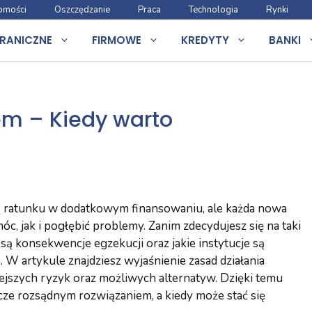
omości
Oszczędzanie
Praca
Technologia
Rynki
RANICZNE
FIRMOWE
KREDYTY
BANKI
em – Kiedy warto
ą ratunku w dodatkowym finansowaniu, ale każda nowa
, jak i pogłębić problemy. Zanim zdecydujesz się na taki
e są konsekwencje egzekucji oraz jakie instytucje są
 W artykule znajdziesz wyjaśnienie zasad działania
ejszych ryzyk oraz możliwych alternatyw. Dzięki temu
szcze rozsądnym rozwiązaniem, a kiedy może stać się