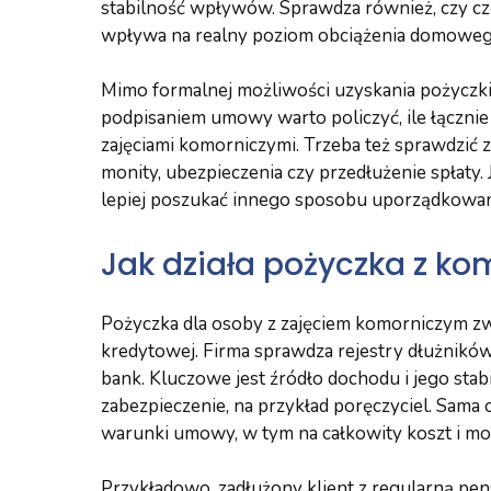
stabilność wpływów. Sprawdza również, czy czę
wpływa na realny poziom obciążenia domoweg
Mimo formalnej możliwości uzyskania pożyczki
podpisaniem umowy warto policzyć, ile łącznie 
zajęciami komorniczymi. Trzeba też sprawdzić z
monity, ubezpieczenia czy przedłużenie spłaty.
lepiej poszukać innego sposobu uporządkowa
Jak działa pożyczka z ko
Pożyczka dla osoby z zajęciem komorniczym zw
kredytowej. Firma sprawdza rejestry dłużników
bank. Kluczowe jest źródło dochodu i jego sta
zabezpieczenie, na przykład poręczyciel. Sama
warunki umowy, w tym na całkowity koszt i m
Przykładowo, zadłużony klient z regularną pen