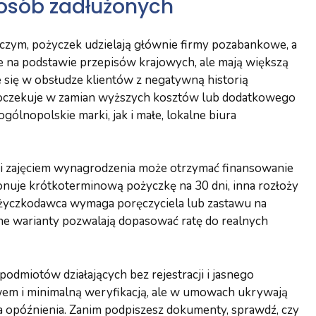
 osób zadłużonych
czym, pożyczek udzielają głównie firmy pozabankowe, a
ne na podstawie przepisów krajowych, ale mają większą
je się w obsłudze klientów z negatywną historią
 oczekuje w zamian wyższych kosztów lub dodatkowego
ólnopolskie marki, jak i małe, lokalne biura
 i zajęciem wynagrodzenia może otrzymać finansowanie
ponuje krótkoterminową pożyczkę na 30 dni, inna rozłoży
 pożyczkodawca wymaga poręczyciela lub zastawu na
ne warianty pozwalają dopasować ratę do realnych
podmiotów działających bez rejestracji i jasnego
wem i minimalną weryfikacją, ale w umowach ukrywają
 opóźnienia. Zanim podpiszesz dokumenty, sprawdź, czy