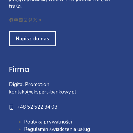
treści.
Facebook
YouTube
LinkedIn
Instagram
Pinterest
X
Telegram
Napisz do nas
Firma
Digital Promotion
kontakt@ekspert-bankowy.pl
+48 52 522 34 03
Polityka prywatności
Regulamin świadczenia usług