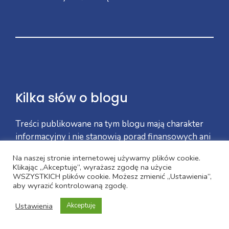
Kilka słów o blogu
Treści publikowane na tym blogu mają charakter
informacyjny i nie stanowią porad finansowych ani
inwestycyjnych w rozumieniu przepisów prawa.
Na naszej stronie internetowej używamy plików cookie.
Nie ponosimy odpowiedzialności za decyzje
Klikając „Akceptuję”, wyrażasz zgodę na użycie
podjęte przez czytelników na podstawie tych
WSZYSTKICH plików cookie. Możesz zmienić „Ustawienia”,
aby wyrazić kontrolowaną zgodę.
treści.
Ustawienia
Akceptuję
Facebook
YouTube
LinkedIn
Instagram
Pinterest
X
Telegram