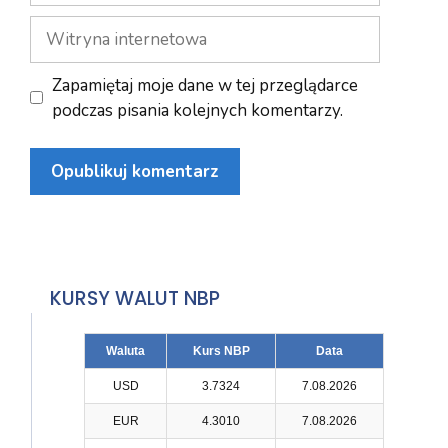
Witryna
internetowa
Zapamiętaj moje dane w tej przeglądarce
podczas pisania kolejnych komentarzy.
KURSY WALUT NBP
Waluta
Kurs NBP
Data
USD
3.7324
7.08.2026
EUR
4.3010
7.08.2026