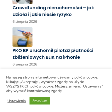
Crowdfunding nieruchomości – jak
działa i jakie niesie ryzyko
6 sierpnia 2026
PKO BP uruchomił pilotaż płatności
zbliżeniowych BLIK na iPhonie
6 sierpnia 2026
Na naszej stronie internetowej używamy plików cookie.
Klikając „Akceptuję”, wyrażasz zgodę na użycie
WSZYSTKICH plików cookie. Możesz zmienić „Ustawienia”,
aby wyrazić kontrolowaną zgodę.
Banki wysyłają aneksy do kredytów –
ważna decyzja dla klientów
Ustawienia
Akceptuję
5 sierpnia 2026