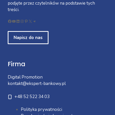
podjęte przez czytelników na podstawie tych
treści.
Facebook
YouTube
LinkedIn
Instagram
Pinterest
X
Telegram
Napisz do nas
Firma
Digital Promotion
kontakt@ekspert-bankowy.pl
+48 52 522 34 03
Polityka prywatności