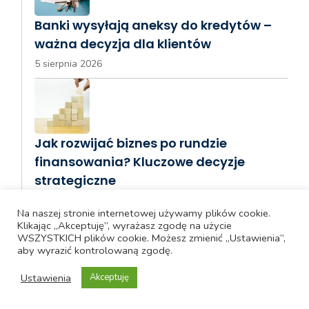
Banki wysyłają aneksy do kredytów –
ważna decyzja dla klientów
5 sierpnia 2026
Jak rozwijać biznes po rundzie
finansowania? Kluczowe decyzje
strategiczne
5 sierpnia 2026
Na naszej stronie internetowej używamy plików cookie.
Klikając „Akceptuję”, wyrażasz zgodę na użycie
WSZYSTKICH plików cookie. Możesz zmienić „Ustawienia”,
aby wyrazić kontrolowaną zgodę.
Ustawienia
Alior Bank oferuje 6% na koncie
Akceptuję
oszczędnościowym po podwyżce