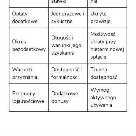
stawki
nia
Opłaty
Jednorazowe i
Ukryte
dodatkowe
cykliczne
prowizje
Możliwość
Długość i
Okres
utraty przy
warunki jego
bezodsetkowy
nieterminowej
uzyskania
spłacie
Warunki
Dostępność i
Trudna
przyznania
formalności
dostępność
Wymogi
Programy
Dodatkowe
aktywnego
lojalnościowe
bonusy
używania