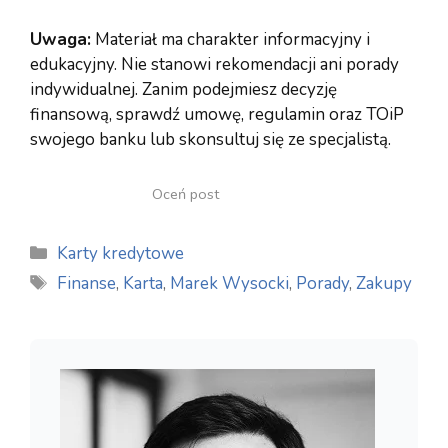
Uwaga:
Materiał ma charakter informacyjny i
edukacyjny. Nie stanowi rekomendacji ani porady
indywidualnej. Zanim podejmiesz decyzję
finansową, sprawdź umowę, regulamin oraz TOiP
swojego banku lub skonsultuj się ze specjalistą.
Oceń post
Kategorie
Karty kredytowe
Tagi
Finanse
,
Karta
,
Marek Wysocki
,
Porady
,
Zakupy