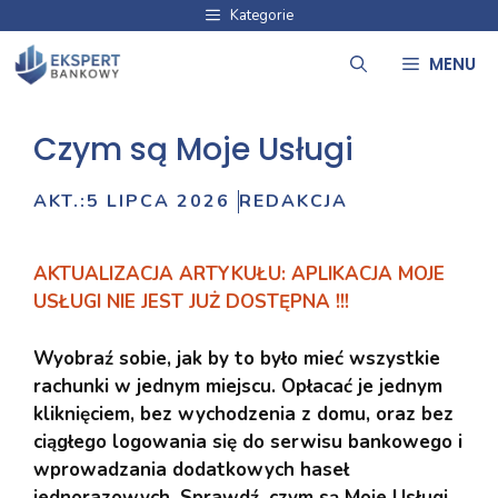
Przejdź
Kategorie
do
MENU
treści
Czym są Moje Usługi
AKT.:
5 LIPCA 2026
REDAKCJA
AKTUALIZACJA ARTYKUŁU: APLIKACJA MOJE
USŁUGI NIE JEST JUŻ DOSTĘPNA !!!
Wyobraź sobie, jak by to było mieć wszystkie
rachunki w jednym miejscu. Opłacać je jednym
kliknięciem, bez wychodzenia z domu, oraz bez
ciągłego logowania się do serwisu bankowego i
wprowadzania dodatkowych haseł
jednorazowych. Sprawdź, czym są Moje Usługi,