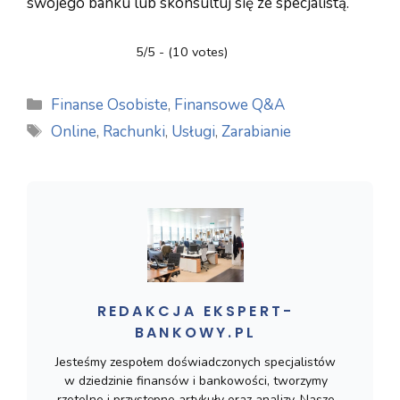
swojego banku lub skonsultuj się ze specjalistą.
5/5 - (10 votes)
Kategorie
Finanse Osobiste
,
Finansowe Q&A
Tagi
Online
,
Rachunki
,
Usługi
,
Zarabianie
REDAKCJA EKSPERT-
BANKOWY.PL
Jesteśmy zespołem doświadczonych specjalistów
w dziedzinie finansów i bankowości, tworzymy
rzetelne i przystępne artykuły oraz analizy. Nasze