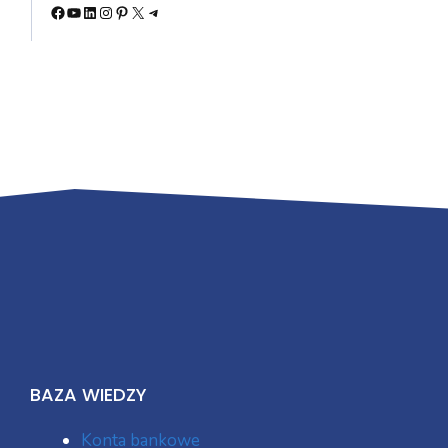
Facebook
YouTube
LinkedIn
Instagram
Pinterest
X
Telegram
BAZA WIEDZY
Konta bankowe