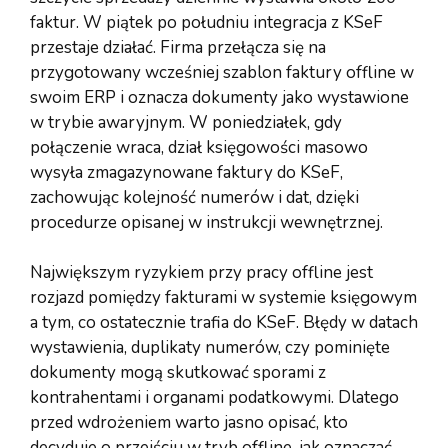
faktur. W piątek po południu integracja z KSeF
przestaje działać. Firma przełącza się na
przygotowany wcześniej szablon faktury offline w
swoim ERP i oznacza dokumenty jako wystawione
w trybie awaryjnym. W poniedziałek, gdy
połączenie wraca, dział księgowości masowo
wysyła zmagazynowane faktury do KSeF,
zachowując kolejność numerów i dat, dzięki
procedurze opisanej w instrukcji wewnętrznej.
Największym ryzykiem przy pracy offline jest
rozjazd pomiędzy fakturami w systemie księgowym
a tym, co ostatecznie trafia do KSeF. Błędy w datach
wystawienia, duplikaty numerów, czy pominięte
dokumenty mogą skutkować sporami z
kontrahentami i organami podatkowymi. Dlatego
przed wdrożeniem warto jasno opisać, kto
decyduje o przejściu w tryb offline, jak oznaczać