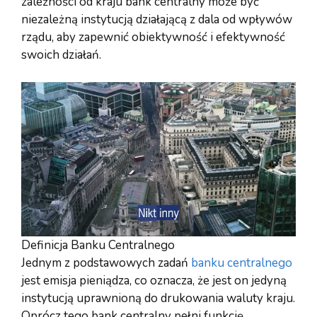
zależności od kraju bank centralny może być
niezależną instytucją działającą z dala od wpływów
rządu, aby zapewnić obiektywność i efektywność
swoich działań.
Definicja Banku Centralnego
Jednym z podstawowych zadań
banku centralnego
jest emisja pieniądza, co oznacza, że jest on jedyną
instytucją uprawnioną do drukowania waluty kraju.
Oprócz tego bank centralny pełni funkcję