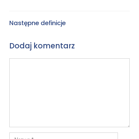
Następne definicje
Dodaj komentarz
Komentarz
Nazwa