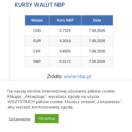
KURSY WALUT NBP
Waluta
Kurs NBP
Data
USD
3.7324
7.08.2026
EUR
4.3010
7.08.2026
CHF
4.6005
7.08.2026
GBP
5.0172
7.08.2026
Źródło:
www.nbp.pl
Na naszej stronie internetowej używamy plików cookie.
NOWE ARTYKUŁY
Klikając „Akceptuję”, wyrażasz zgodę na użycie
WSZYSTKICH plików cookie. Możesz zmienić „Ustawienia”,
aby wyrazić kontrolowaną zgodę.
Ustawienia
Akceptuję