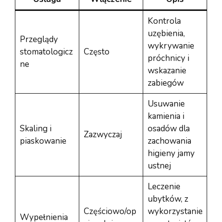
Kontrola
uzębienia,
Przeglądy
wykrywanie
stomatologicz
Często
próchnicy i
ne
wskazanie
zabiegów
Usuwanie
kamienia i
Skaling i
osadów dla
Zazwyczaj
piaskowanie
zachowania
higieny jamy
ustnej
Leczenie
ubytków, z
Częściowo/op
wykorzystanie
Wypełnienia