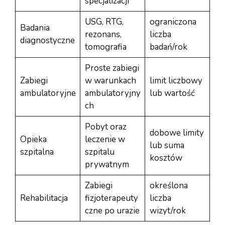
specjalizacji
USG, RTG,
ograniczona
Badania
rezonans,
liczba
diagnostyczne
tomografia
badań/rok
Proste zabiegi
Zabiegi
w warunkach
limit liczbowy
ambulatoryjne
ambulatoryjny
lub wartość
ch
Pobyt oraz
dobowe limity
Opieka
leczenie w
lub suma
szpitalna
szpitalu
kosztów
prywatnym
Zabiegi
określona
Rehabilitacja
fizjoterapeuty
liczba
czne po urazie
wizyt/rok