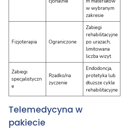
cjonalnie
m materiałów
w wybranym
zakresie
Zabiegi
rehabilitacyjne
Fizjoterapia
Ograniczone
po urazach,
limitowana
liczba wizyt
Endodoncja,
Zabiegi
Rzadko/na
protetyka lub
specjalistyczn
życzenie
dłuższe cykle
e
rehabilitacyjne
Telemedycyna w
pakiecie