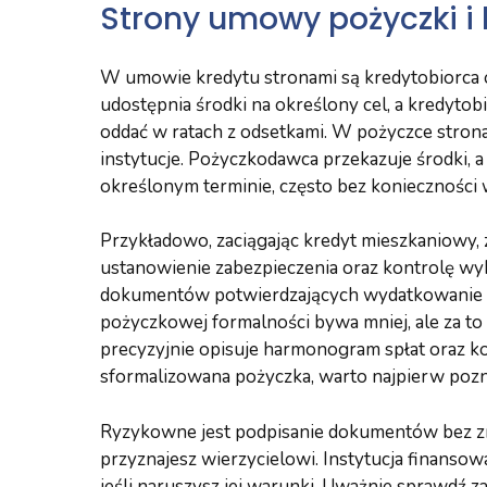
Strony umowy pożyczki i 
W umowie kredytu stronami są kredytobiorca o
udostępnia środki na określony cel, a kredyto
oddać w ratach z odsetkami. W pożyczce strona
instytucje. Pożyczkodawca przekazuje środki, 
określonym terminie, często bez konieczności
Przykładowo, zaciągając kredyt mieszkaniowy, 
ustanowienie zabezpieczenia oraz kontrolę wy
dokumentów potwierdzających wydatkowanie pi
pożyczkowej formalności bywa mniej, ale za t
precyzyjnie opisuje harmonogram spłat oraz ko
sformalizowana pożyczka, warto najpierw pozn
Ryzykowne jest podpisanie dokumentów bez zr
przyznajesz wierzycielowi. Instytucja finans
jeśli naruszysz jej warunki. Uważnie sprawdź z