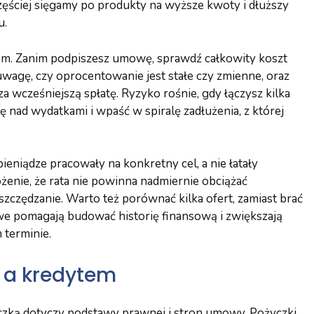
zęściej sięgamy po produkty na wyższe kwoty i dłuższy
u.
iem. Zanim podpiszesz umowę, sprawdź całkowity koszt
uwagę, czy oprocentowanie jest stałe czy zmienne, oraz
a wcześniejszą spłatę. Ryzyko rośnie, gdy łączysz kilka
 nad wydatkami i wpaść w spiralę zadłużenia, z której
eniądze pracowały na konkretny cel, a nie łatały
żenie, że rata nie powinna nadmiernie obciążać
czędzanie. Warto też porównać kilka ofert, zamiast brać
e pomagają budować historię finansową i zwiększają
terminie.
 a kredytem
czką dotyczy podstawy prawnej i stron umowy. Pożyczki