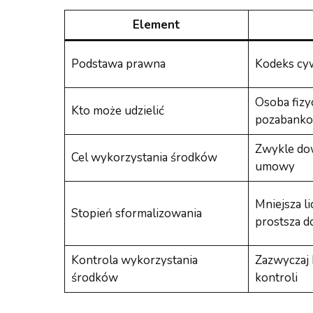
Element
Podstawa prawna
Kodeks cy
Osoba fizyc
Kto może udzielić
pozabank
Zwykle dow
Cel wykorzystania środków
umowy
Mniejsza l
Stopień sformalizowania
prostsza d
Kontrola wykorzystania
Zazwyczaj 
środków
kontroli