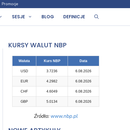
Promocje
SESJE
BLOG
DEFINICJE
KURSY WALUT NBP
Waluta
Kurs NBP
Data
USD
3.7236
6.08.2026
EUR
4.2982
6.08.2026
CHF
4.6049
6.08.2026
GBP
5.0134
6.08.2026
Źródło:
www.nbp.pl