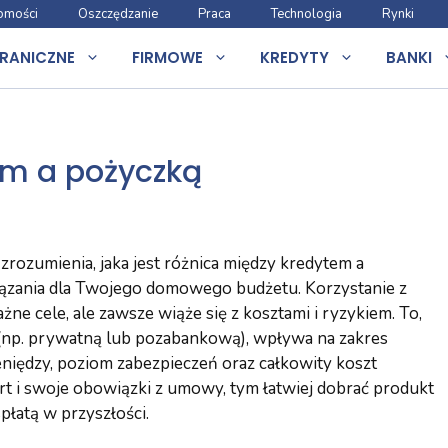
omości
Oszczędzanie
Praca
Technologia
Rynki
RANICZNE
FIRMOWE
KREDYTY
BANKI
em a pożyczką
zrozumienia, jaka jest różnica między kredytem a
iązania dla Twojego domowego budżetu. Korzystanie z
ne cele, ale zawsze wiąże się z kosztami i ryzykiem. To,
(np. prywatną lub pozabankową), wpływa na zakres
niędzy, poziom zabezpieczeń oraz całkowity koszt
ert i swoje obowiązki z umowy, tym łatwiej dobrać produkt
łatą w przyszłości.