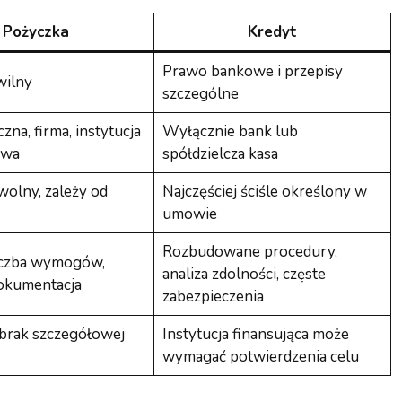
Pożyczka
Kredyt
Prawo bankowe i przepisy
wilny
szczególne
zna, firma, instytucja
Wyłącznie bank lub
owa
spółdzielcza kasa
olny, zależy od
Najczęściej ściśle określony w
umowie
Rozbudowane procedury,
iczba wymogów,
analiza zdolności, częste
okumentacja
zabezpieczenia
brak szczegółowej
Instytucja finansująca może
wymagać potwierdzenia celu