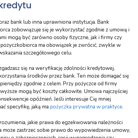
kredytu
raz bank lub inna uprawniona instytucja. Bank
biorca zobowiązuje się je wykorzystać zgodnie z umową i
mi mogą być zarówno osoby fizyczne, jak i firmy czy
a pożyczkobiorca ma obowiązek je zwrócić, zwykle w
 wskazania szczegółowego celu.
zgadzasz się na weryfikację zdolności kredytowej,
korzystania środków przez bank. Ten może domagać się
eniędzy zgodnie z celem. Przy pożyczce od firmy
o wyższe mogą być koszty całkowite. Umowa najczęściej
nsekwencje opóźnień. Jeśli interesuje Cię mniej
ać specyfikę, jaką ma
pożyczka prywatna w praktyce
.
ozumienia, jakie prawa do egzekwowania należności
owa może zastrzec sobie prawo do wypowiedzenia umowy,
apisy o zabezpieczeniach, cesji wynagrodzenia czy