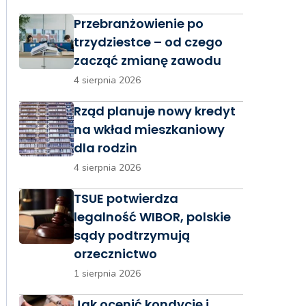
Przebranżowienie po
trzydziestce – od czego
zacząć zmianę zawodu
4 sierpnia 2026
Rząd planuje nowy kredyt
na wkład mieszkaniowy
dla rodzin
4 sierpnia 2026
TSUE potwierdza
legalność WIBOR, polskie
sądy podtrzymują
orzecznictwo
1 sierpnia 2026
Jak ocenić kondycję i