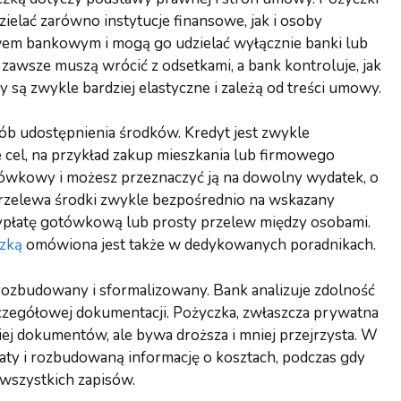
ielać zarówno instytucje finansowe, jak i osoby
wem bankowym i mogą go udzielać wyłącznie banki lub
 zawsze muszą wrócić z odsetkami, a bank kontroluje, jak
 są zwykle bardziej elastyczne i zależą od treści umowy.
sób udostępnienia środków. Kredyt jest zwykle
cel, na przykład zakup mieszkania lub firmowego
otówkowy i możesz przeznaczyć ją na dowolny wydatek, o
przelewa środki zwykle bezpośrednio na wskazany
wypłatę gotówkową lub prosty przelew między osobami.
czką
omówiona jest także w dedykowanych poradnikach.
rozbudowany i sformalizowany. Bank analizuje zdolność
czegółowej dokumentacji. Pożyczka, zwłaszcza prywatna
j dokumentów, ale bywa droższa i mniej przejrzysta. W
ty i rozbudowaną informację o kosztach, podczas gdy
wszystkich zapisów.