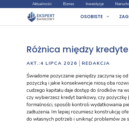
Przejdź
Aktualności
Biznes
Inwestycje
Nieruch
do
OSOBISTE
ZAG
treści
Różnica między kredyt
AKT.:
4 LIPCA 2026
REDAKCJA
Świadome pożyczanie pieniędzy zaczyna się od 
pożyczką i jakie konsekwencje niosą oba rozw
cudzego kapitału daje dostęp do środków na waż
czy wybierzesz kredyt bankowy, czy pożyczkę 
formalności, sposób kontroli wydatkowania pie
zadłużenia. Im lepiej rozumiesz konstrukcję of
do własnych potrzeb i uniknąć problemów ze sp