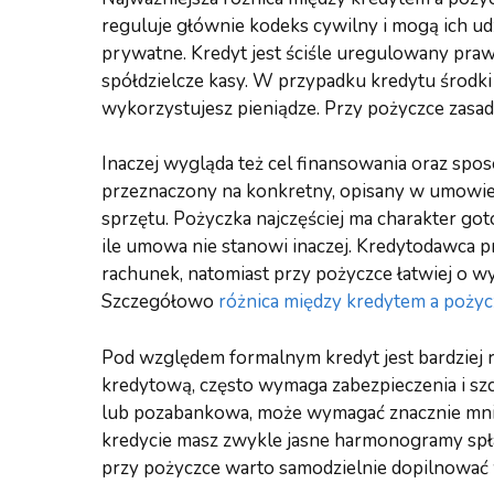
reguluje głównie kodeks cywilny i mogą ich udz
prywatne. Kredyt jest ściśle uregulowany pra
spółdzielcze kasy. W przypadku kredytu środki
wykorzystujesz pieniądze. Przy pożyczce zasady
Inaczej wygląda też cel finansowania oraz spo
przeznaczony na konkretny, opisany w umowie 
sprzętu. Pożyczka najczęściej ma charakter g
ile umowa nie stanowi inaczej. Kredytodawca 
rachunek, natomiast przy pożyczce łatwiej o 
Szczegółowo
różnica między kredytem a poży
Pod względem formalnym kredyt jest bardziej 
kredytową, często wymaga zabezpieczenia i sz
lub pozabankowa, może wymagać znacznie mnie
kredycie masz zwykle jasne harmonogramy spła
przy pożyczce warto samodzielnie dopilnować 