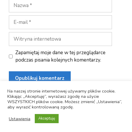
Nazwa
E-
mail
Witryna
internetowa
Zapamiętaj moje dane w tej przeglądarce
podczas pisania kolejnych komentarzy.
Na naszej stronie internetowej używamy plików cookie.
Klikając „Akceptuję”, wyrażasz zgodę na użycie
WSZYSTKICH plików cookie. Możesz zmienić „Ustawienia”,
aby wyrazić kontrolowaną zgodę.
KURSY WALUT NBP
Ustawienia
Akceptuję
Waluta
Kurs NBP
Data