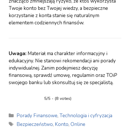
znacząco zmniejszają ryzyko, że ktoś wykorzysta
Twoje konto bez Twojej wiedzy, a bezpieczne
korzystanie z konta stanie się naturalnym
elementem codziennych finansów.
Uwaga:
Materiał ma charakter informacyjny i
edukacyjny. Nie stanowi rekomendacji ani porady
indywidualnej. Zanim podejmiesz decyzję
finansową, sprawdź umowę, regulamin oraz TOiP
swojego banku lub skonsultuj się ze specjalistą.
5/5 - (8 votes)
Kategorie
Porady Finansowe
,
Technologia i cyfryzacja
Tagi
Bezpieczeństwo
,
Konto
,
Online