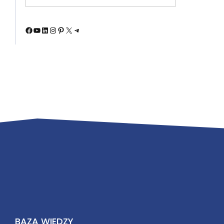
Facebook
YouTube
LinkedIn
Instagram
Pinterest
X
Telegram
BAZA WIEDZY