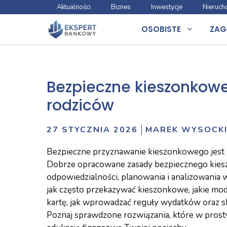
Przejdź
Aktualności
Biznes
Inwestycje
Nieruch
do
OSOBISTE
ZAG
treści
Bezpieczne kieszonkowe:
rodziców
27 STYCZNIA 2026
MAREK WYSOCK
Bezpieczne przyznawanie kieszonkowego jest
Dobrze opracowane zasady bezpiecznego kies
odpowiedzialności, planowania i analizowania 
jak często przekazywać kieszonkowe, jakie mo
kartę, jak wprowadzać reguły wydatków oraz s
Poznaj sprawdzone rozwiązania, które w prost