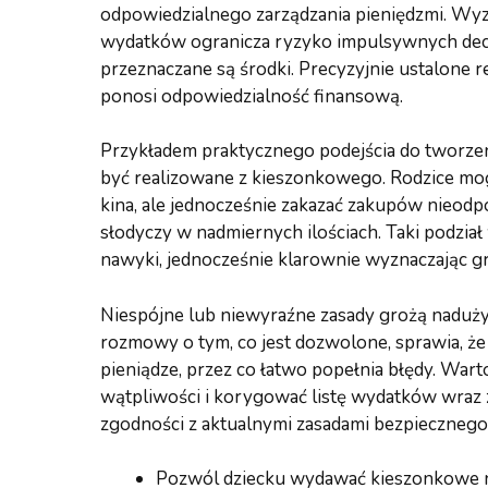
odpowiedzialnego zarządzania pieniędzmi. Wyz
wydatków ogranicza ryzyko impulsywnych decyz
przeznaczane są środki. Precyzyjnie ustalone re
ponosi odpowiedzialność finansową.
Przykładem praktycznego podejścia do tworze
być realizowane z kieszonkowego. Rodzice mogą
kina, ale jednocześnie zakazać zakupów nieodp
słodyczy w nadmiernych ilościach. Taki podział 
nawyki, jednocześnie klarownie wyznaczając gr
Niespójne lub niewyraźne zasady grożą naduż
rozmowy o tym, co jest dozwolone, sprawia, że
pieniądze, przez co łatwo popełnia błędy. Wart
wątpliwości i korygować listę wydatków wraz 
zgodności z aktualnymi zasadami bezpieczneg
Pozwól dziecku wydawać kieszonkowe na