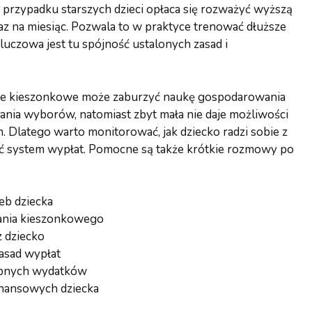
W przypadku starszych dzieci opłaca się rozważyć wyższą
 raz na miesiąc. Pozwala to w praktyce trenować dłuższe
luczowa jest tu spójność ustalonych zasad i
skie kieszonkowe może zaburzyć naukę gospodarowania
ania wyborów, natomiast zbyt mała nie daje możliwości
 Dlatego warto monitorować, jak dziecko radzi sobie z
ć system wypłat. Pomocne są także krótkie rozmowy po
eb dziecka
wania kieszonkowego
 dziecko
asad wypłat
robnych wydatków
inansowych dziecka