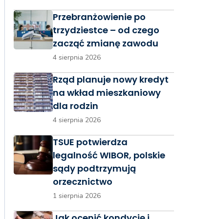
Przebranżowienie po
trzydziestce – od czego
zacząć zmianę zawodu
4 sierpnia 2026
Rząd planuje nowy kredyt
na wkład mieszkaniowy
dla rodzin
4 sierpnia 2026
TSUE potwierdza
legalność WIBOR, polskie
sądy podtrzymują
orzecznictwo
1 sierpnia 2026
Jak ocenić kondycję i