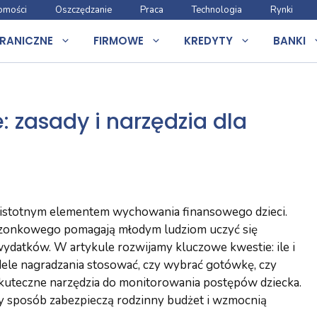
omości
Oszczędzanie
Praca
Technologia
Rynki
RANICZNE
FIRMOWE
KREDYTY
BANKI
 zasady i narzędzia dla
I
 istotnym elementem wychowania finansowego dzieci.
zonkowego pomagają młodym ludziom uczyć się
wydatków. W artykule rozwijamy kluczowe kwestie: ile i
dele nagradzania stosować, czy wybrać gotówkę, czy
kuteczne narzędzia do monitorowania postępów dziecka.
y sposób zabezpieczą rodzinny budżet i wzmocnią