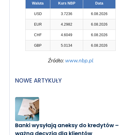
Waluta
Kurs NBP
Data
USD
3.7236
6.08.2026
EUR
4.2982
6.08.2026
CHF
4.6049
6.08.2026
GBP
5.0134
6.08.2026
Źródło:
www.nbp.pl
NOWE ARTYKUŁY
Banki wysyłają aneksy do kredytów –
ważna decyzja dla klientów