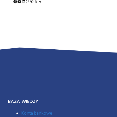
Facebook
YouTube
LinkedIn
Instagram
Pinterest
X
Telegram
BAZA WIEDZY
Konta bankowe