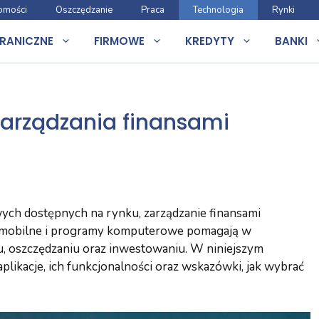
omości
Oszczędzanie
Praca
Technologia
Rynki
RANICZNE
FIRMOWE
KREDYTY
BANKI
zarządzania finansami
wych dostępnych na rynku, zarządzanie finansami
cje mobilne i programy komputerowe pomagają w
 oszczędzaniu oraz inwestowaniu. W niniejszym
likacje, ich funkcjonalności oraz wskazówki, jak wybrać