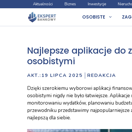
Przejdź
Aktualności
Biznes
Inwestycje
Nieruch
do
OSOBISTE
ZAG
treści
Najlepsze aplikacje do 
osobistymi
AKT.:
19 LIPCA 2025
REDAKCJA
Dzięki szerokiemu wyborowi aplikacji finanso
osobistymi nigdy nie było łatwiejsze. Aplika
monitorowaniu wydatków, planowaniu budżetu,
przewodniku przedstawimy najpopularniejsze ap
najlepszą dla siebie.