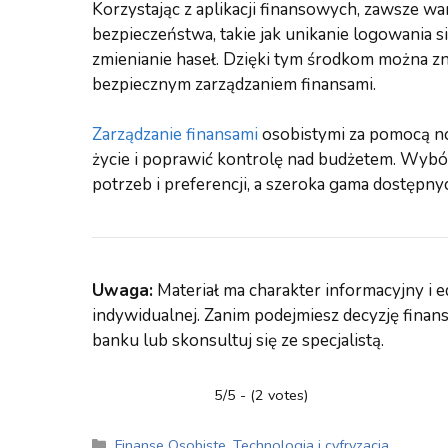
Korzystając z aplikacji finansowych, zawsze 
bezpieczeństwa, takie jak unikanie logowania si
zmienianie haseł. Dzięki tym środkom można zn
bezpiecznym zarządzaniem finansami.
Zarządzanie finansami
osobistymi za pomocą no
życie i poprawić kontrolę nad budżetem. Wybó
potrzeb i preferencji, a szeroka gama dostępnych
Uwaga:
Materiał ma charakter informacyjny i e
indywidualnej. Zanim podejmiesz decyzję fin
banku lub skonsultuj się ze specjalistą.
5/5 - (2 votes)
Kategorie
Finanse Osobiste
,
Technologia i cyfryzacja