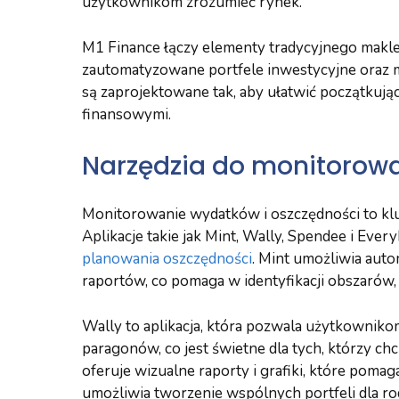
użytkownikom zrozumieć rynek.
M1 Finance łączy elementy tradycyjnego makl
zautomatyzowane portfele inwestycyjne oraz mo
są zaprojektowane tak, aby ułatwić początkuj
finansowymi.
Narzędzia do monitorowa
Monitorowanie wydatków i oszczędności to klu
Aplikacje takie jak Mint, Wally, Spendee i Ever
planowania oszczędności
. Mint umożliwia aut
raportów, co pomaga w identyfikacji obszarów,
Wally to aplikacja, która pozwala użytkowni
paragonów, co jest świetne dla tych, którzy ch
oferuje wizualne raporty i grafiki, które pomag
umożliwia tworzenie wspólnych portfeli dla ro