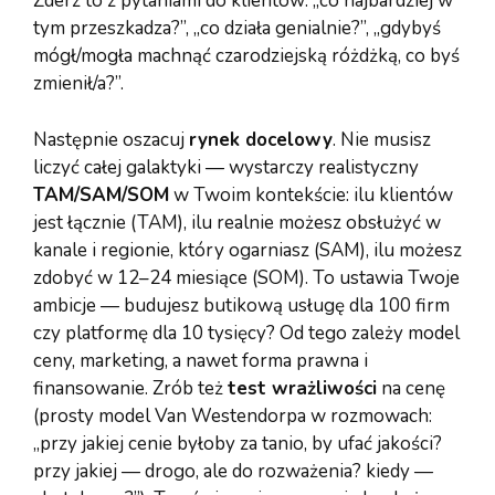
Zderz to z pytaniami do klientów: „co najbardziej w
tym przeszkadza?”, „co działa genialnie?”, „gdybyś
mógł/mogła machnąć czarodziejską różdżką, co byś
zmienił/a?”.
Następnie oszacuj
rynek docelowy
. Nie musisz
liczyć całej galaktyki — wystarczy realistyczny
TAM/SAM/SOM
w Twoim kontekście: ilu klientów
jest łącznie (TAM), ilu realnie możesz obsłużyć w
kanale i regionie, który ogarniasz (SAM), ilu możesz
zdobyć w 12–24 miesiące (SOM). To ustawia Twoje
ambicje — budujesz butikową usługę dla 100 firm
czy platformę dla 10 tysięcy? Od tego zależy model
ceny, marketing, a nawet forma prawna i
finansowanie. Zrób też
test wrażliwości
na cenę
(prosty model Van Westendorpa w rozmowach:
„przy jakiej cenie byłoby za tanio, by ufać jakości?
przy jakiej — drogo, ale do rozważenia? kiedy —