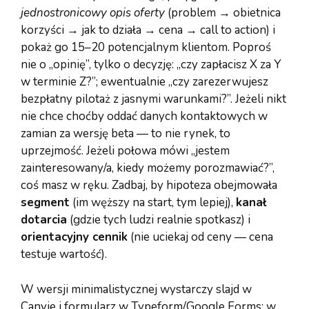
jednostronicowy opis oferty
(problem → obietnica
korzyści → jak to działa → cena → call to action) i
pokaż go 15–20 potencjalnym klientom. Poproś
nie o „opinię”, tylko o decyzję: „czy zapłacisz X za Y
w terminie Z?”; ewentualnie „czy zarezerwujesz
bezpłatny pilotaż z jasnymi warunkami?”. Jeżeli nikt
nie chce choćby oddać danych kontaktowych w
zamian za wersję beta — to nie rynek, to
uprzejmość. Jeżeli połowa mówi „jestem
zainteresowany/a, kiedy możemy porozmawiać?”,
coś masz w ręku. Zadbaj, by hipoteza obejmowała
segment
(im węższy na start, tym lepiej),
kanał
dotarcia
(gdzie tych ludzi realnie spotkasz) i
orientacyjny cennik
(nie uciekaj od ceny — cena
testuje wartość).
W wersji minimalistycznej wystarczy slajd w
Canvie i formularz w Typeform/Google Forms; w