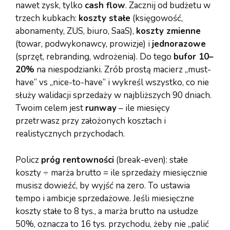
nawet zysk, tylko
cash flow
. Zacznij od budżetu w
trzech kubkach:
koszty stałe
(księgowość,
abonamenty, ZUS, biuro, SaaS),
koszty zmienne
(towar, podwykonawcy, prowizje) i
jednorazowe
(sprzęt, rebranding, wdrożenia). Do tego
bufor 10–
20%
na niespodzianki. Zrób prostą macierz „must-
have” vs „nice-to-have” i wykreśl wszystko, co nie
służy walidacji sprzedaży w najbliższych 90 dniach.
Twoim celem jest
runway
– ile miesięcy
przetrwasz przy założonych kosztach i
realistycznych przychodach.
Policz
próg rentowności
(break-even): stałe
koszty ÷ marża brutto = ile sprzedaży miesięcznie
musisz dowieźć, by wyjść na zero. To ustawia
tempo i ambicje sprzedażowe. Jeśli miesięczne
koszty stałe to 8 tys., a marża brutto na usłudze
50%, oznacza to 16 tys. przychodu, żeby nie „palić