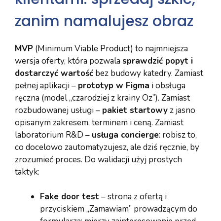
zanim namalujesz obraz
MVP
(Minimum Viable Product) to najmniejsza
wersja oferty, która pozwala
sprawdzić popyt i
dostarczyć wartość
bez budowy katedry. Zamiast
pełnej aplikacji –
prototyp w Figma
i obsługa
ręczna (model „czarodziej z krainy Oz”). Zamiast
rozbudowanej usługi –
pakiet startowy
z jasno
opisanym zakresem, terminem i ceną. Zamiast
laboratorium R&D –
usługa concierge
: robisz to,
co docelowo zautomatyzujesz, ale dziś ręcznie, by
zrozumieć proces. Do walidacji użyj prostych
taktyk:
Fake door test
– strona z ofertą i
przyciskiem „Zamawiam” prowadzącym do