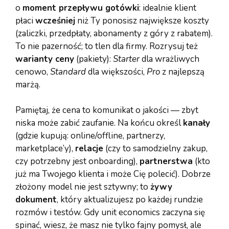
o
moment przepływu gotówki
: idealnie klient
płaci
wcześniej
niż Ty ponosisz największe koszty
(zaliczki, przedpłaty, abonamenty z góry z rabatem).
To nie pazerność; to tlen dla firmy. Rozrysuj też
warianty ceny
(pakiety):
Starter
dla wrażliwych
cenowo,
Standard
dla większości,
Pro
z najlepszą
marżą.
Pamiętaj, że cena to komunikat o jakości — zbyt
niska może zabić zaufanie. Na końcu określ
kanały
(gdzie kupują: online/offline, partnerzy,
marketplace’y),
relacje
(czy to samodzielny zakup,
czy potrzebny jest onboarding),
partnerstwa
(kto
już ma Twojego klienta i może Cię polecić). Dobrze
złożony model nie jest sztywny; to
żywy
dokument
, który aktualizujesz po każdej rundzie
rozmów i testów. Gdy unit economics zaczyna się
spinać, wiesz, że masz nie tylko fajny pomysł, ale