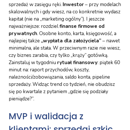
sprzedaż w zasięgu ręki.
Inwestor
– przy modelach
skalowalnych i gdy wiesz, na co konkretnie wydasz
kapitał (nie na „marketing ogólny”). I jeszcze
najważniejsze: rozdziel
finanse firmowe od
prywatnych
. Osobne konto, karta, księgowość, a
najlepiej także
„wypłata dla założyciela”
– nawet
minimalna, ale stała. W przeciwnym razie nie wiesz,
czy biznes zarabia, czy tylko „krąży” gotówką.
Zainstaluj w tygodniu
rytuał finansowy
: piątek 60
minut na: raport przychodów, koszty,
należności/zobowiązania, saldo konta, pipeline
sprzedaży. Widząc trend co tydzień, nie obudzisz
się po kwartale z pytaniem „gdzie się podziały
pieniądze?”.
MVP i walidacja z
klientami: sprzedaj szkic,