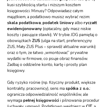
kusi szybkością startu i niższym kosztem
księgowości. Minusy? Odpowiadasz całym
majątkiem, a podatkowo musisz wybrać reżim:
skala podatkowa
,
podatek liniowy
albo
ryczałt
ewidencjonowany
(opłacalny, gdy masz niskie
koszty i pasujące stawki). W trybie JDG pamiętaj o
obowiązkach
ZUS
(ulga na start, preferencyjny
ZUS, Mały ZUS Plus – sprawdź aktualne warunki)
oraz o tym, że łatwo „wmontować” prywatne
wydatki w firmowe, co psuje obraz finansów.
Zadbaj o oddzielne konto, kartę i prosty plan
księgowy.
Gdy ryzyko rośnie (np. fizyczny produkt, większe
kontrakty, pracownicy), sens ma
spółka z o.o.
:
ogranicza odpowiedzialność wspólników, ale
wymaga
pełnej księgowości
i pilnowania procedur
(uchwały, umowy). Podatkowo wejdziesz w
CIT
, a