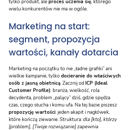
tylko produkt, ale
proces uczenia się
, którego
wielu konkurentów nie ma w ogóle.
Marketing na start:
segment, propozycja
wartości, kanały dotarcia
Marketing na początku to nie „ładne grafiki” ani
wielkie kampanie, tylko
docieranie do właściwych
osób z jasną obietnicą
. Zacznij od
ICP (Ideal
Customer Profile)
: branża, wielkość, rola
decydenta, problem „palący” dziś, gdzie spędza
czas, czego słucha i komu ufa. Na tej bazie piszesz
propozycję wartości
: jeden akapit i nagłówek,
które kończą ziewanie. Struktura:
dla [kto], którzy
[problem], [Twoje rozwiązanie] zapewnia