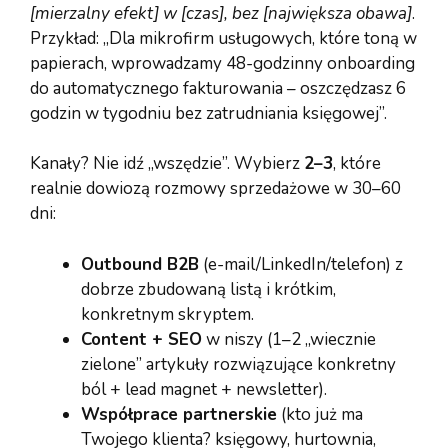
[mierzalny efekt] w [czas], bez [największa obawa]
.
Przykład: „Dla mikrofirm usługowych, które toną w
papierach, wprowadzamy 48-godzinny onboarding
do automatycznego fakturowania – oszczędzasz 6
godzin w tygodniu bez zatrudniania księgowej”.
Kanały? Nie idź „wszędzie”. Wybierz
2–3
, które
realnie dowiozą rozmowy sprzedażowe w 30–60
dni:
Outbound B2B
(e-mail/LinkedIn/telefon) z
dobrze zbudowaną listą i krótkim,
konkretnym skryptem.
Content + SEO
w niszy (1–2 „wiecznie
zielone” artykuły rozwiązujące konkretny
ból + lead magnet + newsletter).
Współprace partnerskie
(kto już ma
Twojego klienta? księgowy, hurtownia,