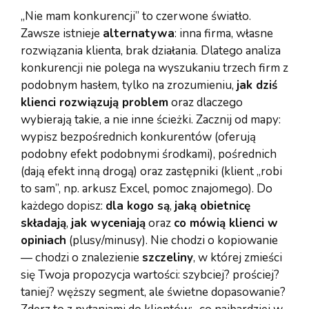
„Nie mam konkurencji” to czerwone światło.
Zawsze istnieje
alternatywa
: inna firma, własne
rozwiązania klienta, brak działania. Dlatego analiza
konkurencji nie polega na wyszukaniu trzech firm z
podobnym hasłem, tylko na zrozumieniu,
jak dziś
klienci rozwiązują problem
oraz dlaczego
wybierają takie, a nie inne ścieżki. Zacznij od mapy:
wypisz bezpośrednich konkurentów (oferują
podobny efekt podobnymi środkami), pośrednich
(dają efekt inną drogą) oraz zastępniki (klient „robi
to sam”, np. arkusz Excel, pomoc znajomego). Do
każdego dopisz:
dla kogo są
,
jaką obietnicę
składają
,
jak wyceniają
oraz
co mówią klienci w
opiniach
(plusy/minusy). Nie chodzi o kopiowanie
— chodzi o znalezienie
szczeliny
, w której zmieści
się Twoja propozycja wartości: szybciej? prościej?
taniej? węższy segment, ale świetne dopasowanie?