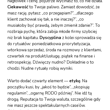
nagłówek i cenę, pojutrze wycinasz to, co nie działa.
Ciekawość
to Twoje paliwo. Zamiast dowodzić, że
masz rację, pytasz: „co przegapiam?”, „dlaczego
klient zachował się tak, a nie inaczej?”, „co
musiałoby być prawdą, żebym zmienił zdanie?”. To
rozbraja pychę, która zabija młode firmy szybciej
niż brak kapitału.
Dyscyplina
z kolei sprowadza się
do rytuałów: poniedziałkowa priorytetyzacja,
wtorkowa sprzedaż, środa na rozmowy z klientami,
czwartek na produkt/usługę, piątek na finanse i
retrospekcję. Dźwięczy nudno? Dokładnie o to
chodzi. Nudne rytuały robią wyniki.
Warto dodać czwarty element —
etykę
. Na
początku kusi, by „jakoś to będzie”, „skopiuję
regulamin”, „ogarnę RODO później”. Nie idź tą
drogą. Reputacja to Twoja waluta, szczególnie gdy
nie masz jeszcze spektakularnych case’ów.