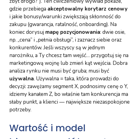
zbyt drogo?”). Ten ćwiczeniowy wywiad pokaże,
gdzie przebiega
akceptowalny korytarz cenowy
i jakie bonusy/warunki zwiększają skłonność do
zakupu (gwarancja, ratalność, onboarding). Na
koniec dorysuj
mapę pozycjonowania
: dwie osie,
np. „cena” i „pełnia obsługi”, i zaznacz siebie oraz
konkurentów. Jeśli wszyscy są w jednym
narożniku, a Ty chcesz tam wejść… przygotuj się na
marketingową wojnę lub zmień kąt wejścia. Dobra
analiza rynku nie musi być gruba; musi być
używalna
. Używalna = taka, która prowadzi do
decyzji: zawężamy segment X, podnosimy cenę o Y,
idziemy kanałem Z, bo właśnie tam konkurencja ma
słaby punkt, a klienci — największe niezaspokojone
potrzeby.
Wartość i model