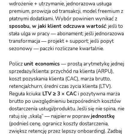
wdrożenie + utrzymanie, jednorazowa usługa
premium, prowizja od transakcji, model freemium z
płatnymi dodatkami. Wybór powinien wynikać z
sposobu, w jaki klient odczuwa wartość
: jeśli to
stała ulga w pracy — abonament; jeśli jednorazowa
transformacja — projekt + support; jeśli popyt
sezonowy — paczki rozliczane kwartalnie.
Policz
unit economics
— prostą arytmetykę jednej
sprzedaży/klienta: przychód na klienta (ARPU),
koszt pozyskania klienta (CAC), marża brutto,
retencja/churn, średni czas życia klienta (LTV).
Reguła kciuka:
LTV ≥ 3 × CAC
i pozytywna marża
brutto po uwzględnieniu bezpośrednich kosztów
dostarczenia usługi/produktu. Jeśli się nie spina, nie
ratuj się „skalą” — najpierw popraw
jednostkę
(podnieś cenę, ogranicz koszty dostarczenia,
zwiększ retencję przez lepszy onboarding). Zadbaj