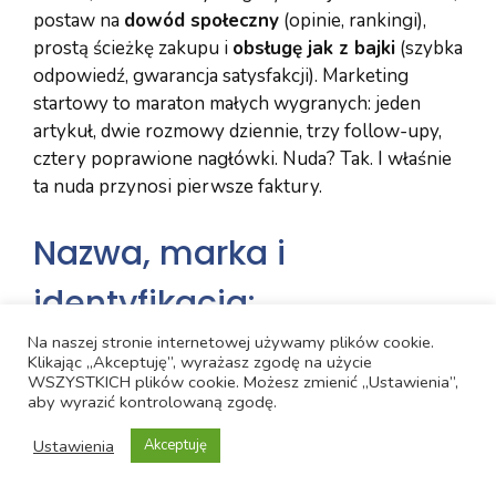
postaw na
dowód społeczny
(opinie, rankingi),
prostą ścieżkę zakupu i
obsługę jak z bajki
(szybka
odpowiedź, gwarancja satysfakcji). Marketing
startowy to maraton małych wygranych: jeden
artykuł, dwie rozmowy dziennie, trzy follow-upy,
cztery poprawione nagłówki. Nuda? Tak. I właśnie
ta nuda przynosi pierwsze faktury.
Nazwa, marka i
identyfikacja:
rozpoznawalność bez
Na naszej stronie internetowej używamy plików cookie.
Klikając „Akceptuję”, wyrażasz zgodę na użycie
WSZYSTKICH plików cookie. Możesz zmienić „Ustawienia”,
wielkiego budżetu
aby wyrazić kontrolowaną zgodę.
Ustawienia
Akceptuję
Nazwa nie sprzeda za Ciebie produktu, ale
zła
nazwa
potrafi przeszkadzać codziennie. Dobra jest