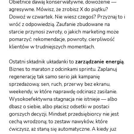
Obietnice dawaj konserwatywne, dowożenie —
agresywne. Mówisz, że zrobisz X do piątku?
Dowoź w czwartek. Nie wiesz czegoś? Przyznaj to i
wróć z odpowiedzią. Zaufanie zbudowane na
starcie przynosi zwroty, o jakich marketing może
pomarzyć: rekomendacje, powroty, cierpliwość
klientów w trudniejszych momentach.
Ostatni składnik układanki to
zarządzanie energią
.
Biznes to maraton z odcinkami sprintu. Zaplanuj
regenerację tak samo serio jak kampanię
sprzedażową: sen, ruch, przerwy bez ekranu,
weekendy, w które naprawdę odcinasz zasilanie.
Wysokoefektywna stagnacja nie istnieje — albo
dbasz o siebie, albo płacisz odsetki w postaci
gorszych decyzji. Mindset przedsiębiorcy nie jest
cechą wrodzoną; to zestaw nawyków, które
ćwiczysz, aż staną się automatyczne. A kiedy już