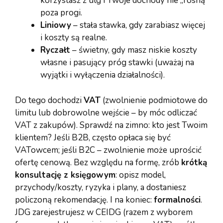
korzystasz z ulg i Twoje dochody nie „rosną”
poza progi.
Liniowy
– stała stawka, gdy zarabiasz więcej
i koszty są realne.
Ryczałt
– świetny, gdy masz niskie koszty
własne i pasujący próg stawki (uważaj na
wyjątki i wyłączenia działalności).
Do tego dochodzi
VAT
(zwolnienie podmiotowe do
limitu lub dobrowolne wejście – by móc odliczać
VAT z zakupów). Sprawdź na zimno: kto jest Twoim
klientem? Jeśli B2B, często opłaca się być
VATowcem; jeśli B2C – zwolnienie może uprościć
ofertę cenową. Bez względu na formę, zrób
krótką
konsultację z księgowym
: opisz model,
przychody/koszty, ryzyka i plany, a dostaniesz
policzoną rekomendację. I na koniec:
formalności
.
JDG zarejestrujesz w CEIDG (razem z wyborem