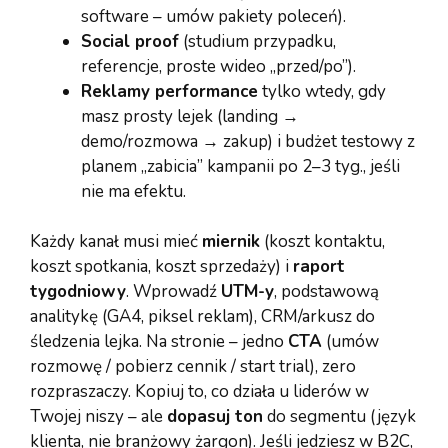
software – umów pakiety poleceń).
Social proof
(studium przypadku,
referencje, proste wideo „przed/po”).
Reklamy performance
tylko wtedy, gdy
masz prosty lejek (landing →
demo/rozmowa → zakup) i budżet testowy z
planem „zabicia” kampanii po 2–3 tyg., jeśli
nie ma efektu.
Każdy kanał musi mieć
miernik
(koszt kontaktu,
koszt spotkania, koszt sprzedaży) i
raport
tygodniowy
. Wprowadź
UTM-y
, podstawową
analitykę (GA4, piksel reklam), CRM/arkusz do
śledzenia lejka. Na stronie – jedno
CTA
(umów
rozmowę / pobierz cennik / start trial), zero
rozpraszaczy. Kopiuj to, co działa u liderów w
Twojej niszy – ale
dopasuj ton
do segmentu (język
klienta, nie branżowy żargon). Jeśli jedziesz w B2C,