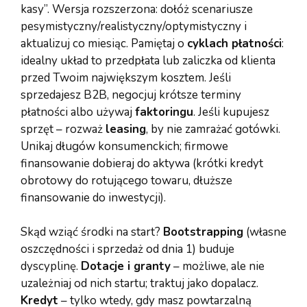
kasy”. Wersja rozszerzona: dołóż scenariusze
pesymistyczny/realistyczny/optymistyczny i
aktualizuj co miesiąc. Pamiętaj o
cyklach płatności
:
idealny układ to przedpłata lub zaliczka od klienta
przed Twoim największym kosztem. Jeśli
sprzedajesz B2B, negocjuj krótsze terminy
płatności albo używaj
faktoringu
. Jeśli kupujesz
sprzęt – rozważ
leasing
, by nie zamrażać gotówki.
Unikaj długów konsumenckich; firmowe
finansowanie dobieraj do aktywa (krótki kredyt
obrotowy do rotującego towaru, dłuższe
finansowanie do inwestycji).
Skąd wziąć środki na start?
Bootstrapping
(własne
oszczędności i sprzedaż od dnia 1) buduje
dyscyplinę.
Dotacje i granty
– możliwe, ale nie
uzależniaj od nich startu; traktuj jako dopalacz.
Kredyt
– tylko wtedy, gdy masz powtarzalną