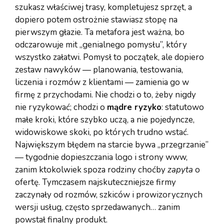
szukasz właściwej trasy, kompletujesz sprzęt, a
dopiero potem ostrożnie stawiasz stopę na
pierwszym głazie. Ta metafora jest ważna, bo
odczarowuje mit „genialnego pomysłu”, który
wszystko załatwi. Pomysł to początek, ale dopiero
zestaw nawyków — planowania, testowania,
liczenia i rozmów z klientami — zamienia go w
firmę z przychodami. Nie chodzi o to, żeby nigdy
nie ryzykować; chodzi o
mądre ryzyko
: statutowo
małe kroki, które szybko uczą, a nie pojedyncze,
widowiskowe skoki, po których trudno wstać.
Największym błędem na starcie bywa „przegrzanie”
— tygodnie dopieszczania logo i strony www,
zanim ktokolwiek spoza rodziny choćby
zapyta
o
ofertę. Tymczasem najskuteczniejsze firmy
zaczynały od rozmów, szkiców i prowizorycznych
wersji usług, często sprzedawanych… zanim
powstał finalny produkt.