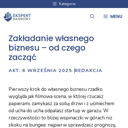
Przejdź
Kategorie
do
MENU
treści
Zakładanie własnego
biznesu – od czego
zacząć
AKT.:
6 WRZEŚNIA 2025
REDAKCJA
Pierwszy krok do własnego biznesu rzadko
wygląda jak filmowa scena, w której rzucasz
papierami, zamykasz za sobą drzwi i z uśmiechem
od ucha do ucha odpalasz startup w garażu. W
rzeczywistości to bliżej wspinaczki w górach niż
skoku na bungee: najpierw sprawdzasz prognozę,