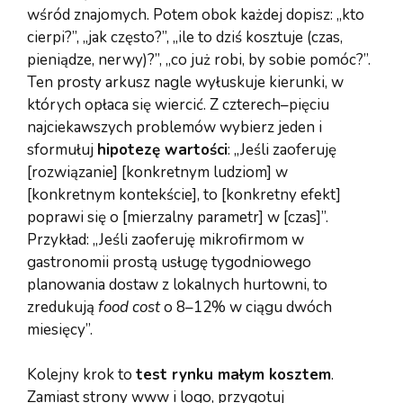
wśród znajomych. Potem obok każdej dopisz: „kto
cierpi?”, „jak często?”, „ile to dziś kosztuje (czas,
pieniądze, nerwy)?”, „co już robi, by sobie pomóc?”.
Ten prosty arkusz nagle wyłuskuje kierunki, w
których opłaca się wiercić. Z czterech–pięciu
najciekawszych problemów wybierz jeden i
sformułuj
hipotezę wartości
: „Jeśli zaoferuję
[rozwiązanie] [konkretnym ludziom] w
[konkretnym kontekście], to [konkretny efekt]
poprawi się o [mierzalny parametr] w [czas]”.
Przykład: „Jeśli zaoferuję mikrofirmom w
gastronomii prostą usługę tygodniowego
planowania dostaw z lokalnych hurtowni, to
zredukują
food cost
o 8–12% w ciągu dwóch
miesięcy”.
Kolejny krok to
test rynku małym kosztem
.
Zamiast strony www i logo, przygotuj