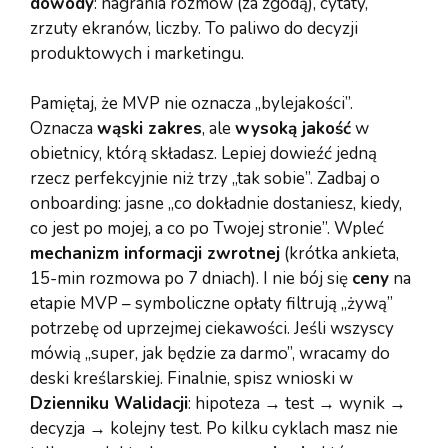
dowody
: nagrania rozmów (za zgodą), cytaty,
zrzuty ekranów, liczby. To paliwo do decyzji
produktowych i marketingu.
Pamiętaj, że MVP nie oznacza „bylejakości”.
Oznacza
wąski zakres
, ale
wysoką jakość
w
obietnicy, którą składasz. Lepiej dowieźć jedną
rzecz perfekcyjnie niż trzy „tak sobie”. Zadbaj o
onboarding: jasne „co dokładnie dostaniesz, kiedy,
co jest po mojej, a co po Twojej stronie”. Wpleć
mechanizm informacji zwrotnej
(krótka ankieta,
15-min rozmowa po 7 dniach). I nie bój się
ceny
na
etapie MVP – symboliczne opłaty filtrują „żywą”
potrzebę od uprzejmej ciekawości. Jeśli wszyscy
mówią „super, jak będzie za darmo”, wracamy do
deski kreślarskiej. Finalnie, spisz wnioski w
Dzienniku Walidacji
: hipoteza → test → wynik →
decyzja → kolejny test. Po kilku cyklach masz nie