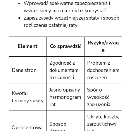
Wprowadź adekwatne zabezpieczenia i
wskaż, kiedy można z nich skorzystać
Zapisz zasady wcześniejszej spłaty i sposób
rozliczenia ostatniej raty
Ryzyko/uwag
Element
Co sprawdzić
a
Zgodność z
Problem z
Dane stron
dokumentami
dochodzeniem
tożsamości
roszczeń
Jasno opisany
Spór o
Kwota i
harmonogram
wysokość
terminy spłaty
rat
zadłużenia
Ukryte koszty,
Sposób
zarzut lichwy
Oprocentowa