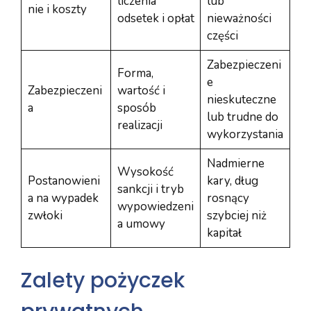
liczenia
lub
nie i koszty
odsetek i opłat
nieważności
części
Zabezpieczeni
Forma,
e
Zabezpieczeni
wartość i
nieskuteczne
a
sposób
lub trudne do
realizacji
wykorzystania
Nadmierne
Wysokość
Postanowieni
kary, dług
sankcji i tryb
a na wypadek
rosnący
wypowiedzeni
zwłoki
szybciej niż
a umowy
kapitał
Zalety pożyczek