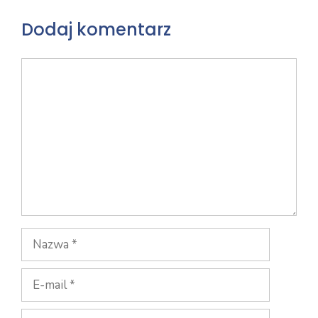
Dodaj komentarz
Komentarz
Nazwa
E-
mail
Witryna