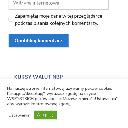
internetowa
Zapamiętaj moje dane w tej przeglądarce
podczas pisania kolejnych komentarzy.
KURSY WALUT NBP
Na naszej stronie internetowej używamy plików cookie.
Waluta
Kurs NBP
Data
Klikając „Akceptuję”, wyrażasz zgodę na użycie
WSZYSTKICH plików cookie. Możesz zmienić „Ustawienia”,
USD
3.7236
6.08.2026
aby wyrazić kontrolowaną zgodę.
EUR
4.2982
6.08.2026
Ustawienia
Akceptuję
CHF
4.6049
6.08.2026